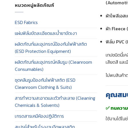
(Automoti
หมวดหมู่ผลิตภัณฑ์
ผ้าโพลีเอส
ESD Fabrics
ผ้า Fleece 
แผ่นฟิล์มขัดละเอียดและน้ำยาขัดเงา
ฟิล์ม PVC 
ผลิตภัณฑ์และอุปกรณ์ป้องกันไฟฟ้าสถิต
(ESD Protection Equipment)
เทปชนิดนี้เ
เสียดสี และ
ผลิตภัณฑ์และอุปกรณ์คลีนรูม (Cleanroom
Consumables)
ไม่พบสินค้าต
ชุดคลีนรูมป้องกันไฟฟ้าสถิต (ESD
Cleanroom Clothing & Suits)
คุณสมบ
สารทำความสะอาดและตัวทำละลาย (Cleaning
Chemicals & Solvents)
✅ ทนความร
เกรดสารเคมีห้องปฏิบัติการ
ใช้งานได้ใน
สเปรย์สำหรับโรงงานฉีดพลาสติก