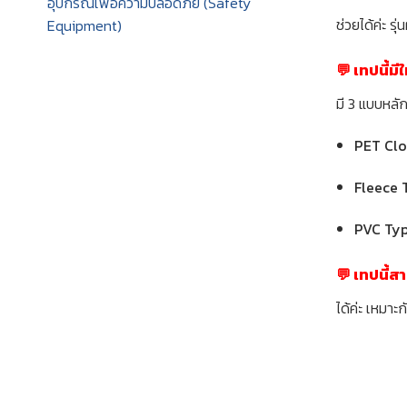
อุปกรณ์เพื่อความปลอดภัย (Safety
ช่วยได้ค่ะ 
Equipment)
💬 เทปนี้มี
มี 3 แบบหลัก
PET Clo
Fleece 
PVC Typ
💬 เทปนี้ส
ได้ค่ะ เหมาะ