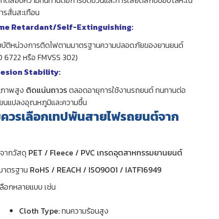
รสั่นสะเทือน
ame Retardant/Self-Extinguishing:
มบัติหน่วงการติดไฟตามมาตรฐานความปลอดภัยของยานยนต์
SO 6722 หรือ FMVSS 302)
esion Stability:
ณภาพสูง
ติดแน่นถาวร
ตลอดอายุการใช้งานรถยนต์ ทนทานต่อ
่ยนแปลงอุณหภูมิและความชื้น
มควรเลือกเทปพันสายไฟรถยนต์จาก
จากวัสดุ
PET / Fleece / PVC เกรดอุตสาหกรรมยานยนต์
นมาตรฐาน
RoHS / REACH / ISO9001 / IATF16949
้เลือกหลายแบบ เช่น
Cloth Type:
ทนความร้อนสูง