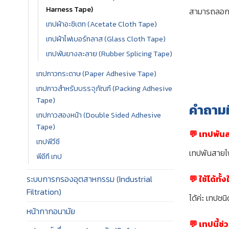
Harness Tape)
สามารถลอกอ
เทปผ้าอะซิเตท (Acetate Cloth Tape)
เทปผ้าไฟเบอร์กลาส (Glass Cloth Tape)
เทปพันยางละลาย (Rubber Splicing Tape)
เทปกาวกระดาษ (Paper Adhesive Tape)
เทปกาวสำหรับบรรจุภัณฑ์ (Packing Adhesive
Tape)
คำถามท
เทปกาวสองหน้า (Double Sided Adhesive
Tape)
💬 เทปพัน
เทปพีวีซี
เทปพันสายไ
พีอีที เทป
💬 ใช้ได้ท
ระบบการกรองอุตสาหกรรม (Industrial
Filtration)
ได้ค่ะ เทปชน
หน้ากากอนามัย
💬 เทปนี้ช