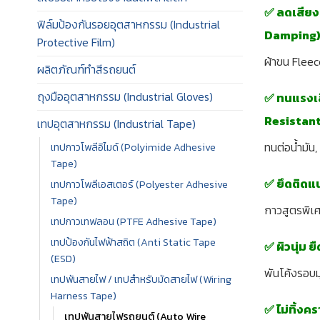
✅ ลดเสียง
ฟิล์มป้องกันรอยอุตสาหกรรม (Industrial
Damping
Protective Film)
ผ้าขน Fleec
ผลิตภัณฑ์ทำสีรถยนต์
ถุงมืออุตสาหกรรม (Industrial Gloves)
✅ ทนแรงเส
Resistant
เทปอุตสาหกรรม (Industrial Tape)
ทนต่อน้ำมัน,
เทปกาวโพลีอิไมด์ (Polyimide Adhesive
Tape)
✅ ยึดติดแ
เทปกาวโพลีเอสเตอร์ (Polyester Adhesive
Tape)
กาวสูตรพิเ
เทปกาวเทฟลอน (PTFE Adhesive Tape)
เทปป้องกันไฟฟ้าสถิต (Anti Static Tape
✅ ผิวนุ่ม ย
(ESD)
พันโค้งรอบม
เทปพันสายไฟ / เทปสำหรับมัดสายไฟ (Wiring
Harness Tape)
✅ ไม่ทิ้ง
เทปพันสายไฟรถยนต์ (Auto Wire