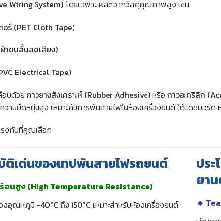
ve Wiring System)
โดยเฉพาะ ผลิตจากวัสดุคุณภาพสูง เช่น
เตอร์ (PET Cloth Tape)
(ผ้าขนสั้นลดเสียง)
(PVC Electrical Tape)
คลือบด้วย
กาวยางสังเคราะห์ (Rubber Adhesive)
หรือ
กาวอะคริลิก (Ac
มีความยืดหยุ่นสูง เหมาะกับการพันสายไฟในห้องเครื่องยนต์ ใต้แดชบอร์
รงกับที่คุณเลือก
ัติเด่นของเทปพันสายไฟรถยนต์
ประ
ยาน
้อนสูง (High Temperature Resistance)
🔹
Tea
ช่วงอุณหภูมิ
-40°C ถึง 150°C
เหมาะสำหรับห้องเครื่องยนต์
ผ่านกา