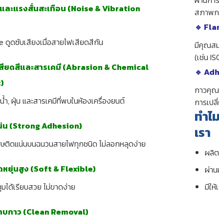
และแรงสั่นสะเทือน (Noise & Vibration
สภาพกา
)
🔹 Fl
e ดูดซับเสียงเมื่อสายไฟเสียดสีกัน
มีคุณส
(เช่น I
ียดสีและสารเคมี (Abrasion & Chemical
🔹 Adh
)
กาวคุ
 น้ำ, ฝุ่น และสารเคมีที่พบในห้องเครื่องยนต์
การเปลี
ทำไ
น่น (Strong Adhesion)
เรา
ศษติดแน่นบนฉนวนสายไฟทุกชนิด ไม่ลอกหลุดง่าย
ผลิต
ืดหยุ่นสูง (Soft & Flexible)
ผ่า
มีให
ุมได้เรียบสวย ไม่ขาดง่าย
คราบกาว (Clean Removal)