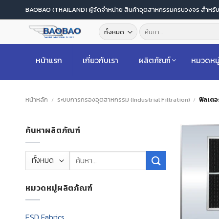
ข้าม
BAOBAO (THAILAND) ผู้จัดจำหน่าย สินค้าอุตสาหกรรมครบวงจร สำหร
ไป
ค้นหา:
ยัง
เนื้อหา
หน้าแรก
เกี่ยวกับเรา
ผลิตภัณฑ์
หมวดหมู
หน้าหลัก
/
ระบบการกรองอุตสาหกรรม (Industrial Filtration)
/
ฟิลเตอ
ค้นหาผลิตภัณฑ์
ค้นหา:
หมวดหมู่ผลิตภัณฑ์
ESD Fabrics