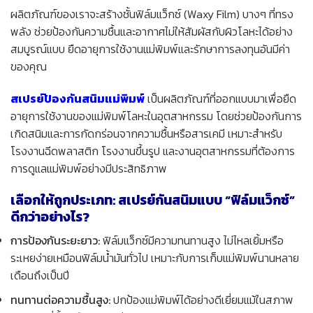
ผลิตภัณฑ์ของเราจะสร้างชั้นฟิล์มแว็กซ์ (Waxy Film) บางๆ ที่ทรง
พลัง ช่วยป้องกันความชื้นและอากาศไม่ให้สัมผัสกับผิวโลหะได้อย่าง
สมบูรณ์แบบ ยืดอายุการใช้งานแม่พิมพ์และรักษาการลงทุนอันมีค่า
ของคุณ
สเปรย์ป้องกันสนิมแม่พิมพ์
เป็นผลิตภัณฑ์ที่ออกแบบมาเพื่อยืด
อายุการใช้งานของแม่พิมพ์โลหะในอุตสาหกรรม โดยช่วยป้องกันการ
เกิดสนิมและการกัดกร่อนจากความชื้นหรือสารเคมี เหมาะสำหรับ
โรงงานฉีดพลาสติก โรงงานขึ้นรูป และงานอุตสาหกรรมที่ต้องการ
การดูแลแม่พิมพ์อย่างมีประสิทธิภาพ
เลือกให้ถูกประเภท: สเปรย์กันสนิมแบบ “ฟิล์มแว็กซ์”
ดีกว่าอย่างไร?
การป้องกันระยะยาว:
ฟิล์มแว็กซ์มีความทนทานสูง ไม่ไหลเยิ้มหรือ
ระเหยง่ายเหมือนฟิล์มน้ำมันทั่วไป เหมาะกับการเก็บแม่พิมพ์นานหลาย
เดือนถึงเป็นปี
ทนทานต่อความชื้นสูง:
ปกป้องแม่พิมพ์ได้อย่างดีเยี่ยมแม้ในสภาพ