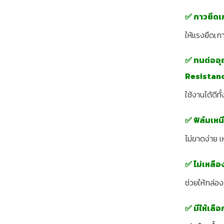
✅ กาวยึดเ
ให้แรงยึดเก
✅ ทนต่ออุ
Resistan
ใช้งานได้ดีท
✅ ฟิล์มเห
ไม่ขาดง่าย เ
✅ ไม่เหลื
ช่วยให้กล่อ
✅ มีให้เล