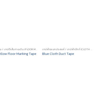
เทปตีเส้นพื้น / เทปตีเส้นทางเดิน (FLOOR MARKING TAPE)
เทปผ้าอเนกประสงค์ / เทปผ้าดักท์ (CLOTH DUCT TAPE)
llow Floor Marking Tape
Blue Cloth Duct Tape