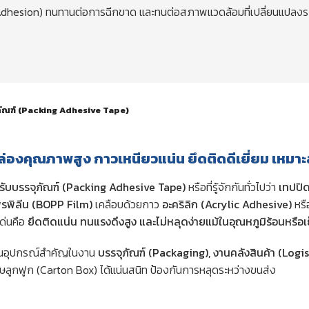
g Adhesion) ทนทานต่อการฉีกขาด และทนต่อสภาพแวดล้อมที่เปลี่ยนแปลงร
ัณฑ์ (Packing Adhesive Tape)
่องคุณภาพสูง กาวเหนียวแน่น ยึดติดดีเยี่ยม เหมา
ับบรรจุภัณฑ์ (Packing Adhesive Tape)
หรือที่รู้จักกันทั่วไปว่า
เทปปิ
รพิลีน (BOPP Film)
เคลือบด้วยกาว
อะคริลิก (Acrylic Adhesive)
หรื
เด่นคือ
ยึดติดแน่น ทนแรงดึงสูง และไม่หลุดง่ายแม้ในอุณหภูมิร้อนหรือเ
ป็นอุปกรณ์สำคัญในงาน
บรรจุภัณฑ์ (Packaging), งานคลังสินค้า (Logi
ลูกฟูก (Carton Box) ได้แน่นสนิท ป้องกันการหลุดระหว่างขนส่ง