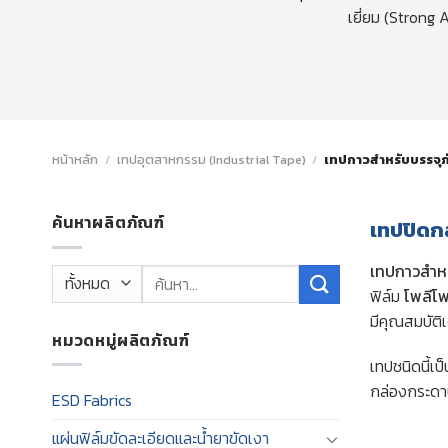
เยี่ยม (Stron
หน้าหลัก
/
เทปอุตสาหกรรม (Industrial Tape)
/
เทปกาวสำหรับบรรจุภ
ค้นหาผลิตภัณฑ์
เทปปิดกล
เทปกาวสำหร
ค้นหา:
ฟิล์ม
โพลีโพ
มีคุณสมบัติ
หมวดหมู่ผลิตภัณฑ์
เทปชนิดนี้เ
กล่องกระดาษ
ESD Fabrics
แผ่นฟิล์มขัดละเอียดและน้ำยาขัดเงา