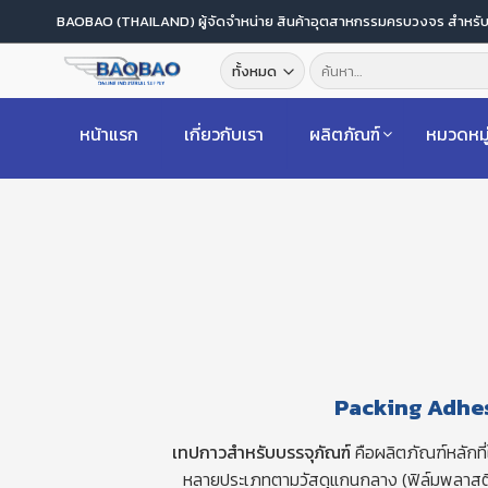
ข้าม
BAOBAO (THAILAND) ผู้จัดจำหน่าย สินค้าอุตสาหกรรมครบวงจร สำหร
ไป
ค้นหา:
ยัง
เนื้อหา
หน้าแรก
เกี่ยวกับเรา
ผลิตภัณฑ์
หมวดหมู
Packing Adhes
เทปกาวสำหรับบรรจุภัณฑ์
คือผลิตภัณฑ์หลักที
หลายประเภทตามวัสดุแกนกลาง (ฟิล์มพลาสติกห