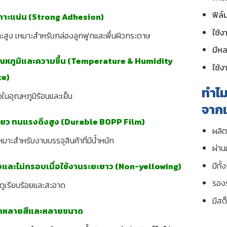
ฟิล
กาะแน่น (Strong Adhesion)
ใช้ง
าะสูง เหมาะสำหรับกล่องลูกฟูกและพื้นผิวกระดาษ
มีหล
ณหภูมิและความชื้น (Temperature & Humidity
ใช้ง
ce)
ทำไม
ั้งในอุณหภูมิร้อนและเย็น
จากเ
นียว ทนแรงดึงสูง (Durable BOPP Film)
ผลิต
หมาะสำหรับงานบรรจุสินค้าที่มีน้ำหนัก
ผ่า
มีทั
องและไม่กรอบเมื่อใช้งานระยะยาว (Non-yellowing)
รอง
งดูเรียบร้อยและสะอาด
มีสต
ือกหลายสีและหลายขนาด