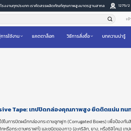
1275/2
ับโรงงานทุกประเภท เราคัดสรรผลิตภัณฑ์คุณภาพสูงมาตรฐานสากล
เข้
่การใช้งาน
แคตตาล็อก
วิธีการสั่งซื้อ
บทความน่ารู้
ive Tape: เทปปิดกล่องคุณภาพสูง ยึดติดแน่น ทน
่ใช้ในการปิดผนึกกล่องกระดาษลูกฟูก (Corrugated Boxes) เพื่อป้องกัน
รือกระดาษคราฟท์) และชนิดของกาว (อะคริลิก, ยาง, หรือซิลิโคน) เทปค