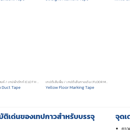
เทปผ้าอเนกประสงค์ / เทปผ้าดักท์ (CLOTH DUCT TAPE)
เทปตีเส้นพื้น / เทปตีเส้นทางเดิน (FLOOR MARKING TAPE)
h Duct Tape
Yellow Floor Marking Tape
ัติเด่นของเทปกาวสำหรับบรรจุ
จุดเ
กาวเ