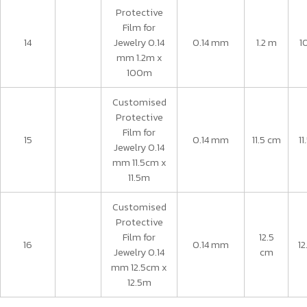
Protective
Film for
14
Jewelry 0.14
0.14 mm
1.2 m
1
mm 1.2m x
100m
Customised
Protective
Film for
15
0.14 mm
11.5 cm
11
Jewelry 0.14
mm 11.5cm x
11.5m
Customised
Protective
Film for
12.5
16
0.14 mm
12
Jewelry 0.14
cm
mm 12.5cm x
12.5m