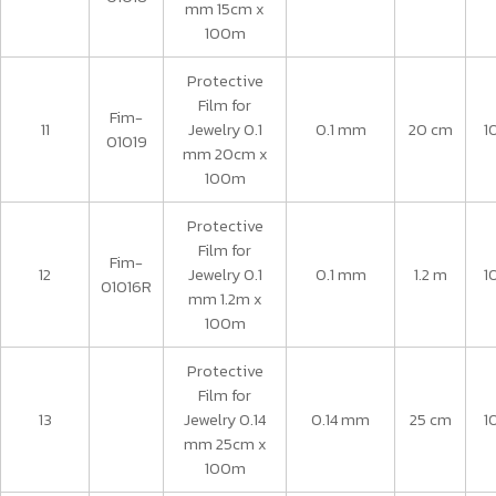
mm 15cm x
100m
Protective
Film for
Fim-
11
Jewelry 0.1
0.1 mm
20 cm
1
01019
mm 20cm x
100m
Protective
Film for
Fim-
12
Jewelry 0.1
0.1 mm
1.2 m
1
01016R
mm 1.2m x
100m
Protective
Film for
13
Jewelry 0.14
0.14 mm
25 cm
1
mm 25cm x
100m