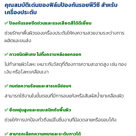
คุณสมบัติเด่นของฟิล์มป้องกันรอยพีวีซี สำหรับ
เครื่องประดับ
✅ ป้องกันรอยขีดข่วนและแรงเสียดสีได้ดีเยี่ยม
ช่วยรักษาพื้นผิวของเครื่องประดับให้คงความสวยงามระหว่างการ
ผลิตและขนส่ง
✅ กาวชนิดพิเศษ ไม่ทิ้งคราบหลังลอกออก
ไม่ทำลายผิวโลหะ เหมาะกับวัสดุที่ต้องการความสะอาดสูง เช่น ทอง
เงิน หรือโลหะเคลือบเงา
✅ ทนต่อความร้อนและสารเคมีอ่อนๆ
สามารถใช้งานในขั้นตอนที่มีการอบแห้งหรือสัมผัสน้ำยาเคลือบผิว
✅ ยืดหยุ่นสูงและแนบสนิทกับพื้นผิว
ช่วยให้การปกป้องทั่วถึงแม้ในชิ้นงานที่มีลวดลายหรือขอบโค้ง
✅ สามารถเลือกความหนาและระดับกาวได้