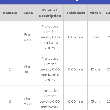
Product
Item.No
Code
Thickness
Width
L
Description
Protective
Film for
Fim-
1
Jewelry 0.06
0.06 mm
5 cm
2
01012
mm 5cm x
200m
Protective
Film for
Fim-
2
Jewelry 0.06
0.06 mm
10 cm
2
01013
mm 10cm x
200m
Protective
Film for
Fim-
3
Jewelry 0.06
0.06 mm
15 cm
2
01014
mm 15cm x