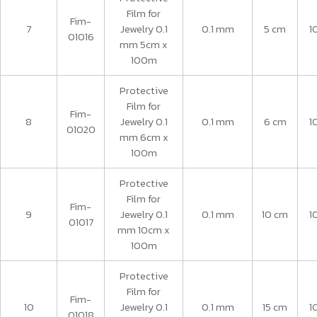
Film for
Fim-
7
Jewelry 0.1
0.1 mm
5 cm
1
01016
mm 5cm x
100m
Protective
Film for
Fim-
8
Jewelry 0.1
0.1 mm
6 cm
1
01020
mm 6cm x
100m
Protective
Film for
Fim-
9
Jewelry 0.1
0.1 mm
10 cm
1
01017
mm 10cm x
100m
Protective
Film for
Fim-
10
Jewelry 0.1
0.1 mm
15 cm
1
01018