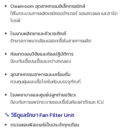
Cleanroom อุตสาหกรรมอิเล็กทรอนิกส์
ใช้ในกระบวนการผลิตเซมิคอนดักเตอร์ จอแสดงผล และฮาร์ด
ไดรฟ์
โรงงานผลิตยาและชีวเวชภัณฑ์
รักษาสภาพแวดล้อมปลอดเชื้อในสายการผลิต
ห้องทดลองวิจัยและห้องปฏิบัติการ
ป้องกันเชื้อปนเปื้อนระหว่างทดลอง
อุตสาหกรรมอาหารและเครื่องดื่ม
ควบคุมฝุ่นและเชื้อโรคในห้องบรรจุภัณฑ์
โรงพยาบาลและศูนย์ปลูกถ่ายอวัยวะ
ป้องกันการแพร่กระจายของเชื้อในห้องผ่าตัดและ ICU
🔧
วิธีดูแลรักษา Fan Filter Unit
ตรวจสอบฟิลเตอร์เป็นประจำทุกเดือน