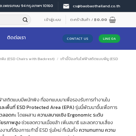
 ซ.เพชรเกษม 94 กรุงเทพฯ 10160
cs@baobaothailand.co.th
เข้าสู่ระบบ
ตะกร้าสินค้า /
฿
0.00
ติดต่อเรา
CONTACT US
LINE OA
ักพิง (ESD Chairs with Backrest)
/
เก้าอี้ป้องกันไฟฟ้าสถิตแบบพียู (ESD
ไฟฟ้าสถิตแบบมีพนักพิง ที่ออกแบบมาเพื่อรองรับการทำงานใน
และพื้นที่ ESD Protected Area (EPA)
รุ่นนี้พัฒนาขึ้นเพื่อการ
องตลอดกะ
โดยผสาน
ความสบายเชิง Ergonomic ระดับ
ถียรภาพสูง
ช่วยลดความเมื่อยล้า เพิ่มสมาธิ และลดความเสี่ยง
่ต้องการเก้าอี้ ESD รุ่นใหม่ ที่เน้นทั้ง
ความทนทาน ความ