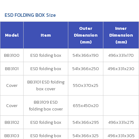
ESD FOLDING BOX Size
Outer
Inner
Model
Item
Dimension
Dimension
(mm)
(mm)
BB3100
ESD folding box
541x366x190
496x331x170
BB3101
ESD folding box
541x366x250
496x331x230
BB3101 ESD folding
Cover
550x370x25
box cover
BB3109 ESD
Cover
655x450x20
folding box cover
BB3102
ESD folding box
541x366x295
496x331x275
BB3103
ESD folding box
541x366x325
496x331x305