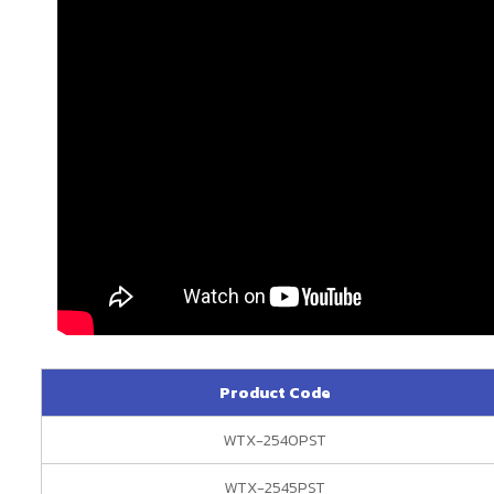
Product Code
WTX-2540PST
WTX-2545PST