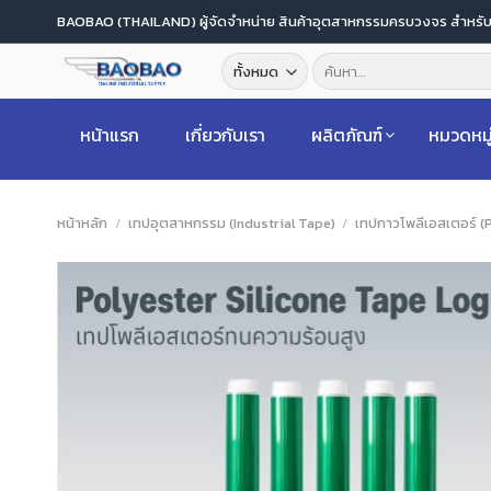
ข้าม
BAOBAO (THAILAND) ผู้จัดจำหน่าย สินค้าอุตสาหกรรมครบวงจร สำหร
ไป
ค้นหา:
ยัง
เนื้อหา
หน้าแรก
เกี่ยวกับเรา
ผลิตภัณฑ์
หมวดหมู
หน้าหลัก
/
เทปอุตสาหกรรม (Industrial Tape)
/
เทปกาวโพลีเอสเตอร์ (