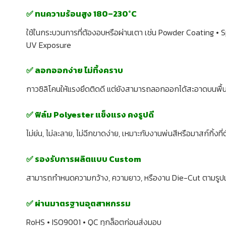
✅ ทนความร้อนสูง 180–230°C
ใช้ในกระบวนการที่ต้องอบหรือผ่านเตา เช่น Powder Coating • 
UV Exposure
✅ ลอกออกง่าย ไม่ทิ้งคราบ
กาวซิลิโคนให้แรงยึดติดดี แต่ยังสามารถลอกออกได้สะอาดบนพื้
✅ ฟิล์ม Polyester แข็งแรง คงรูปดี
ไม่ย่น, ไม่ละลาย, ไม่ฉีกขาดง่าย, เหมาะกับงานพ่นสีหรือมาสก์กิ
✅ รองรับการผลิตแบบ Custom
สามารถกำหนดความกว้าง, ความยาว, หรืองาน Die-Cut ตามรูปแ
✅ ผ่านมาตรฐานอุตสาหกรรม
RoHS • ISO9001 • QC ทุกล็อตก่อนส่งมอบ