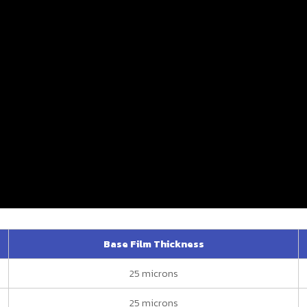
Base Film Thickness
25 microns
25 microns