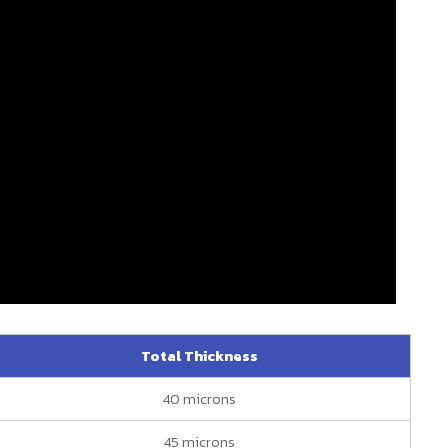
Total Thickness
40 microns
45 microns