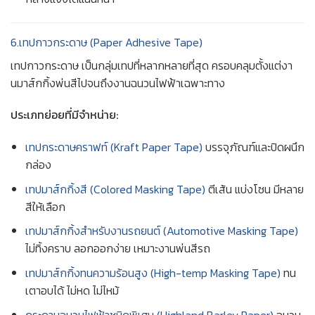
6.เทปกาวกระดาษ (Paper Adhesive Tape)
เทปกาวกระดาษ เป็นกลุ่มเทปที่หลากหลายที่สุด ครอบคลุมตั้งแต่งา
นมาส์กกิ้งพ่นสีไปจนถึงงานฉนวนไฟฟ้าเฉพาะทาง
ประเภทย่อยที่มีจำหน่าย:
เทปกระดาษคราฟท์ (Kraft Paper Tape)
บรรจุภัณฑ์และปิดผนึก
กล่อง
เทปมาส์กกิ้งสี (Colored Masking Tape)
ตีเส้น แบ่งโซน มีหลาย
สีให้เลือก
เทปมาส์กกิ้งสำหรับงานรถยนต์ (Automotive Masking Tape)
ไม่ทิ้งคราบ ลอกออกง่าย เหมาะงานพ่นสีรถ
เทปมาส์กกิ้งทนความร้อนสูง (High-temp Masking Tape)
ทน
เตาอบได้ ไม่หด ไม่ไหม้
กระดาษฉนวนไฟฟ้าชนิดพิเศษ (Highland Barley Paper)
ฉนวน