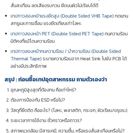
สั่นสะเทือน ลดเสียงรบกวน ยึดบนผิวไม่เรียบได้ดี
เทปกาวสองหน้าแรงยึดสูง (Double Sided VHB Tape)
ทดแทน
สกรูและการเชื่อม แรงยึดเทียบเท่าโลหะ
เทปกาวสองหน้า PET (Double Sided PET Tape)
ทนความร้อน
มิติคงที่แม้โดนความร้อน
เทปกาวสองหน้าทนความร้อน / นำความร้อน (Double Sided
Thermal Tape)
ระบายความร้อนจาก Heat Sink ไปยัง PCB ได้
อย่างมีประสิทธิภาพ
สรุป : ก่อนซื้อเทปอุตสาหกรรม ถามตัวเองว่า
อุณหภูมิสูงสุดที่ต้องทน คือเท่าไหร่?
ต้องการป้องกัน ESD หรือไม่?
วัสดุที่ยึดติด คืออะไร? (โลหะ, พลาสติก, กระจก, ผิวเรียบ/ขรุขระ)
ระยะเวลาการใช้งาน ชั่วคราวหรือถาวร?
สภาพแวดล้อม มีสารเคมี, ความชื้น, หรือแรงสั่นสะเทือนหรือไม่?