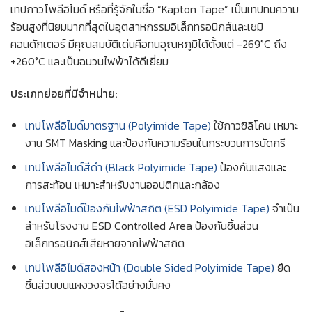
เทปกาวโพลีอิไมด์ หรือที่รู้จักในชื่อ “Kapton Tape” เป็นเทปทนความ
ร้อนสูงที่นิยมมากที่สุดในอุตสาหกรรมอิเล็กทรอนิกส์และเซมิ
คอนดักเตอร์ มีคุณสมบัติเด่นคือทนอุณหภูมิได้ตั้งแต่ -269°C ถึง
+260°C และเป็นฉนวนไฟฟ้าได้ดีเยี่ยม
ประเภทย่อยที่มีจำหน่าย:
เทปโพลีอิไมด์มาตรฐาน (Polyimide Tape)
ใช้กาวซิลิโคน เหมาะ
งาน SMT Masking และป้องกันความร้อนในกระบวนการบัดกรี
เทปโพลีอิไมด์สีดำ (Black Polyimide Tape)
ป้องกันแสงและ
การสะท้อน เหมาะสำหรับงานออปติกและกล้อง
เทปโพลีอิไมด์ป้องกันไฟฟ้าสถิต (ESD Polyimide Tape)
จำเป็น
สำหรับโรงงาน ESD Controlled Area ป้องกันชิ้นส่วน
อิเล็กทรอนิกส์เสียหายจากไฟฟ้าสถิต
เทปโพลีอิไมด์สองหน้า (Double Sided Polyimide Tape)
ยึด
ชิ้นส่วนบนแผงวงจรได้อย่างมั่นคง