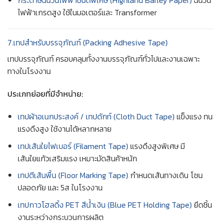
ไฟฟ้าเกรดสูง ใช้ในมอเตอร์และ Transformer
7.เทปสำหรับบรรจุภัณฑ์ (Packing Adhesive Tape)
เทปบรรจุภัณฑ์ ครอบคลุมทั้งงานบรรจุภัณฑ์ทั่วไปและงานเฉพาะ
ทางในโรงงาน
ประเภทย่อยที่มีจำหน่าย:
เทปผ้าอเนกประสงค์ / เทปดักท์ (Cloth Duct Tape)
แข็งแรง ทน
แรงดึงสูง ใช้งานได้หลากหลาย
เทปเส้นใยไฟเบอร์ (Filament Tape)
แรงดึงสูงพิเศษ มี
เส้นใยแก้วเสริมแรง เหมาะมัดสินค้าหนัก
เทปตีเส้นพื้น (Floor Marking Tape)
กำหนดเส้นทางเดิน โซน
ปลอดภัย และ 5ส ในโรงงาน
เทปกาวโฮลดิ้ง PET สีน้ำเงิน (Blue PET Holding Tape)
ยึดชิ้น
งานระหว่างกระบวนการผลิต