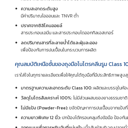
ความสะอาดระดับสูง
มีค่าปริมาณไอออนและ TNVR ต่ำ
ปราศจากซิลิโคนออยล์
สารประกอบเอมีน และสารประกอบไดออกทิลเอสเทอร์
ลดปริมาณสารที่ละลายน้ำได้และฝุ่นละออง
เพื่อป้องกันการปนเปื้อนในกระบวนการผลิต
คุณสมบัติเหนือชั้นของถุงมือไนไตรคลีนรูม Class 
เราใส่ใจในทุกรายละเอียดเพื่อให้คุณได้ถุงมือที่มีประสิทธิภ
มาตรฐานความสะอาดระดับ Class 100:
ผลิตและบรรจุในห้อง
วัสดุไนไตรสังเคราะห์ 100%:
ไม่มีส่วนผสมของยางธรรมชาติ 
ไม่มีแป้ง (Powder-Free):
ขจัดปัญหาการปนเปื้อนจากแป้งท
ความยาวพิเศษ 12 นิ้ว:
ปกป้องได้ครอบคลุมถึงข้อมือ ป้องกัน
ออกแบบเพื่อการหยิบจับที่แม่นยำ:
เนื้อสัมผัสบริเวณปลายนิ้