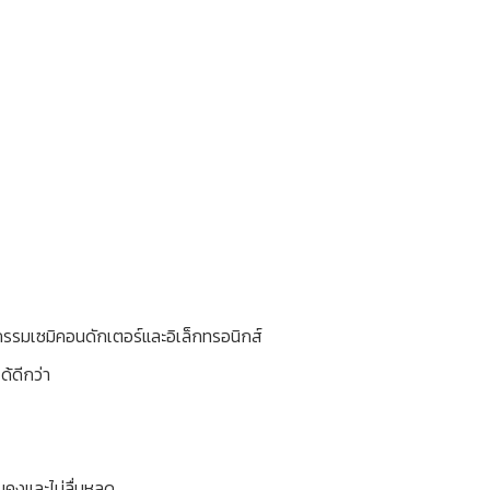
หกรรมเซมิคอนดักเตอร์และอิเล็กทรอนิกส์
้ดีกว่า
นคงและไม่ลื่นหลุด