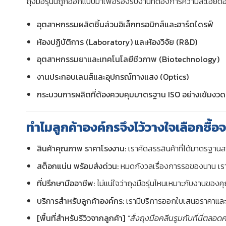
ถุงมือรุ่นนี้ถูกออกแบบมาเพื่อรองรับงานที่ต้องการความละเอีย
อุตสาหกรรมผลิตชิ้นส่วนอิเล็กทรอนิกส์และฮาร์ดไดรฟ์
ห้องปฏิบัติการ (Laboratory) และห้องวิจัย (R&D)
อุตสาหกรรมยาและเทคโนโลยีชีวภาพ (Biotechnology)
งานประกอบเลนส์และอุปกรณ์ทางแสง (Optics)
กระบวนการผลิตที่ต้องควบคุมมาตรฐาน ISO อย่างเข้มงวด
ทำไมลูกค้าองค์กรจึงไว้วางใจเลือกซื
สินค้าคุณภาพ ราคาโรงงาน:
เราคัดสรรสินค้าที่ได้มาตรฐานสา
สต็อกแน่น พร้อมส่งด่วน:
หมดกังวลเรื่องการรอของนาน เรามี
ที่ปรึกษามืออาชีพ:
ไม่แน่ใจว่าถุงมือรุ่นไหนเหมาะกับงานของ
บริการสำหรับลูกค้าองค์กร:
เรามีบริการออกใบเสนอราคาแล
[พื้นที่สำหรับรีวิวจากลูกค้า]
“สั่งถุงมือคลีนรูมกับที่นี่ตลอ