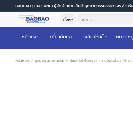
ข้าม
BAOBAO (THAILAND) ผู้จัดจำหน่าย สินค้าอุตสาหกรรมครบวงจร สำหร
ไป
ค้นหา:
ยัง
เนื้อหา
หน้าแรก
เกี่ยวกับเรา
ผลิตภัณฑ์
หมวดหมู
หน้าหลัก
/
ถุงมืออุตสาหกรรม (Industrial Gloves)
/
ถุงมือไนไตร (Nitri