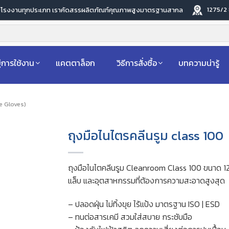
1275/2
ับโรงงานทุกประเภท เราคัดสรรผลิตภัณฑ์คุณภาพสูงมาตรฐานสากล
่การใช้งาน
แคตตาล็อก
วิธีการสั่งซื้อ
บทความน่ารู้
le Gloves)
ถุงมือไนไตรคลีนรูม class 100
ถุงมือไนไตคลีนรูม Cleanroom Class 100 ขนาด 12 
แล็บ และอุตสาหกรรมที่ต้องการความสะอาดสูงสุด
– ปลอดฝุ่น ไม่ทิ้งขุย ไร้แป้ง มาตรฐาน ISO | ESD
– ทนต่อสารเคมี สวมใส่สบาย กระชับมือ