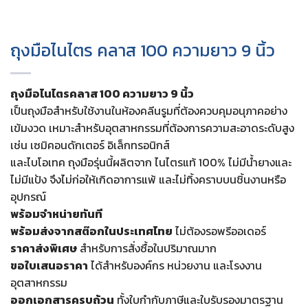
ถุงมือไนไตร คลาส 100 ความยาว 9 นิ้ว
ถุงมือไนไตรคลาส 100 ความยาว 9 นิ้ว
เป็นถุงมือสำหรับใช้งานในห้องคลีนรูมที่ต้องควบคุมอนุภาคอย่าง
เข้มงวด เหมาะสำหรับอุตสาหกรรมที่ต้องการความสะอาดระดับสูง
เช่น เซมิคอนดักเตอร์ อิเล็กทรอนิกส์
และไบโอเทค
ถุงมือรุ่นนี้ผลิตจาก ไนไตรแท้ 100% ไม่มีน้ำยางและ
ไม่มีแป้ง จึงไม่ก่อให้เกิดอาการแพ้ และไม่ทิ้งคราบบนชิ้นงานหรือ
อุปกรณ์
พร้อมจำหน่ายทันที
พร้อมส่งจากสต๊อกในประเทศไทย
ไม่ต้องรอพรีออเดอร์
ราคาส่งพิเศษ
สำหรับการสั่งซื้อในปริมาณมาก
ขอใบเสนอราคา
ได้สำหรับองค์กร หน่วยงาน และโรงงาน
อุตสาหกรรม
ออกเอกสารครบถ้วน
ทั้งใบกำกับภาษีและใบรับรองมาตรฐาน