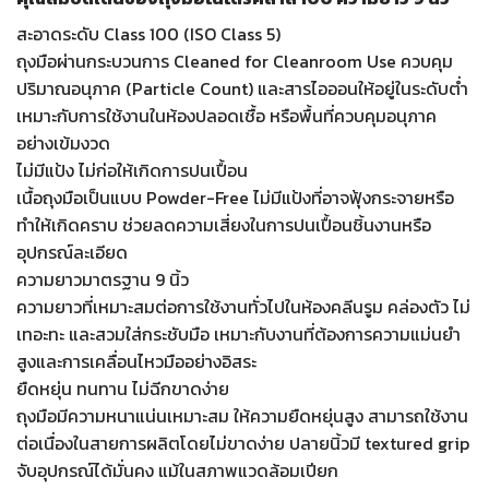
สะอาดระดับ Class 100 (ISO Class 5)
ถุงมือผ่านกระบวนการ Cleaned for Cleanroom Use ควบคุม
ปริมาณอนุภาค (Particle Count) และสารไอออนให้อยู่ในระดับต่ำ
เหมาะกับการใช้งานในห้องปลอดเชื้อ หรือพื้นที่ควบคุมอนุภาค
อย่างเข้มงวด
ไม่มีแป้ง ไม่ก่อให้เกิดการปนเปื้อน
เนื้อถุงมือเป็นแบบ Powder-Free ไม่มีแป้งที่อาจฟุ้งกระจายหรือ
ทำให้เกิดคราบ ช่วยลดความเสี่ยงในการปนเปื้อนชิ้นงานหรือ
อุปกรณ์ละเอียด
ความยาวมาตรฐาน 9 นิ้ว
ความยาวที่เหมาะสมต่อการใช้งานทั่วไปในห้องคลีนรูม คล่องตัว ไม่
เทอะทะ และสวมใส่กระชับมือ เหมาะกับงานที่ต้องการความแม่นยำ
สูงและการเคลื่อนไหวมืออย่างอิสระ
ยืดหยุ่น ทนทาน ไม่ฉีกขาดง่าย
ถุงมือมีความหนาแน่นเหมาะสม ให้ความยืดหยุ่นสูง สามารถใช้งาน
ต่อเนื่องในสายการผลิตโดยไม่ขาดง่าย ปลายนิ้วมี textured grip
จับอุปกรณ์ได้มั่นคง แม้ในสภาพแวดล้อมเปียก