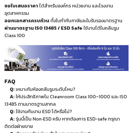
ขอใบเสนอราคา
ได้สำหรับองค์กร หน่วยงาน และโรงงาน
อุตสาหกรรม
ออกเอกสารครบถ้วน
ทั้งใบกำกับภาษีและใบรับรองมาตรฐาน
ผ่านมาตรฐาน ISO 13485 / ESD Safe
ใช้งานได้ในคลีนรูม
Class 100
FAQ
Q:
เหมาะกับห้องคลีนรูมระดับไหน?
A:
ให้ประสิทธิภาพใน Cleanroom Class 100–1000 และ ISO
13485 ตามมาตรฐานสากล
Q:
ใช้งานกับงาน ESD ได้หรือไม่?
A:
รุ่นนี้เป็น Non‑ESD ครับ หากต้องการ ESD-safe กรุณา
ติดต่อฝ่ายขาย