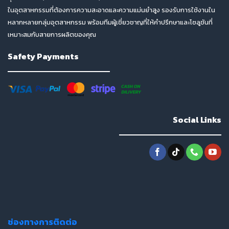
ในอุตสาหกรรมที่ต้องการความสะอาดและความแม่นยำสูง รองรับการใช้งานใน
หลากหลายกลุ่มอุตสาหกรรม พร้อมทีมผู้เชี่ยวชาญที่ให้คำปรึกษาและโซลูชันที่
เหมาะสมกับสายการผลิตของคุณ
Safety Payments
Social Links
ช่องทางการติดต่อ