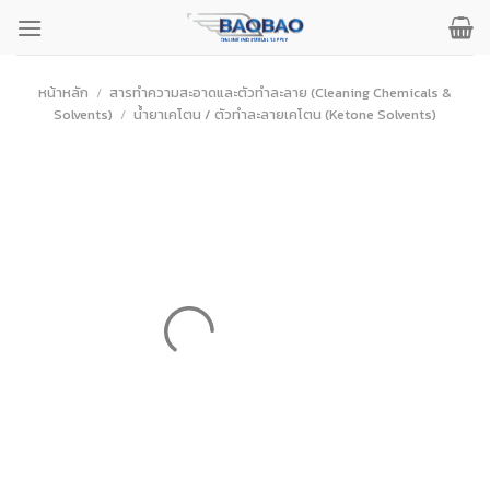
ข้าม
ไป
ยัง
เนื้อหา
หน้าหลัก
/
สารทำความสะอาดและตัวทำละลาย (Cleaning Chemicals &
Solvents)
/
น้ำยาเคโตน / ตัวทำละลายเคโตน (Ketone Solvents)