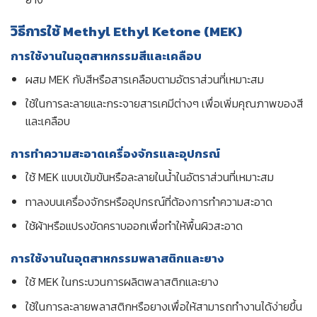
วิธีการใช้ Methyl Ethyl Ketone (MEK)
การใช้งานในอุตสาหกรรมสีและเคลือบ
ผสม MEK กับสีหรือสารเคลือบตามอัตราส่วนที่เหมาะสม
ใช้ในการละลายและกระจายสารเคมีต่างๆ เพื่อเพิ่มคุณภาพของสี
และเคลือบ
การทำความสะอาดเครื่องจักรและอุปกรณ์
ใช้ MEK แบบเข้มข้นหรือละลายในน้ำในอัตราส่วนที่เหมาะสม
ทาลงบนเครื่องจักรหรืออุปกรณ์ที่ต้องการทำความสะอาด
ใช้ผ้าหรือแปรงขัดคราบออกเพื่อทำให้พื้นผิวสะอาด
การใช้งานในอุตสาหกรรมพลาสติกและยาง
ใช้ MEK ในกระบวนการผลิตพลาสติกและยาง
ใช้ในการละลายพลาสติกหรือยางเพื่อให้สามารถทำงานได้ง่ายขึ้น