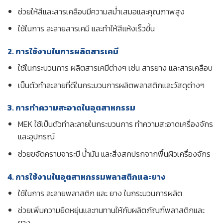
ช่วยให้สีและสารเคลือบมีความสม่ำเสมอและคุณภาพสูง
ใช้ในการ ละลายสารเคมี และทำให้สีแห้งเร็วขึ้น
2. การใช้งานในการผลิตสารเคมี
ใช้ในกระบวนการ ผลิตสารเคมีต่างๆ เช่น สารยาง และสารเคลือบ
เป็นตัวทำละลายที่ดีในกระบวนการผลิตพลาสติกและวัสดุต่างๆ
3. การทำความสะอาดในอุตสาหกรรม
MEK ใช้เป็นตัวทำละลายในกระบวนการ ทำความสะอาดเครื่องจักร
และอุปกรณ์
ช่วยขจัดคราบจาระบี น้ำมัน และสิ่งสกปรกจากพื้นผิวเครื่องจักร
4. การใช้งานในอุตสาหกรรมพลาสติกและยาง
ใช้ในการ ละลายพลาสติก และ ยาง ในกระบวนการผลิต
ช่วยเพิ่มความยืดหยุ่นและทนทานให้กับผลิตภัณฑ์พลาสติกและ
ยาง