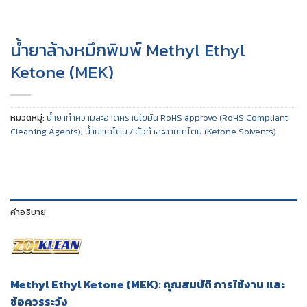
น้ำยาล้างหมึกพิมพ์ Methyl Ethyl
Ketone (MEK)
หมวดหมู่:
น้ำยาทำความสะอาดคราบไขมัน RoHS approve (RoHS Compliant
Cleaning Agents)
,
น้ำยาเคโตน / ตัวทำละลายเคโตน (Ketone Solvents)
คำอธิบาย
Methyl Ethyl Ketone (MEK): คุณสมบัติ การใช้งาน และ
ข้อควรระวัง