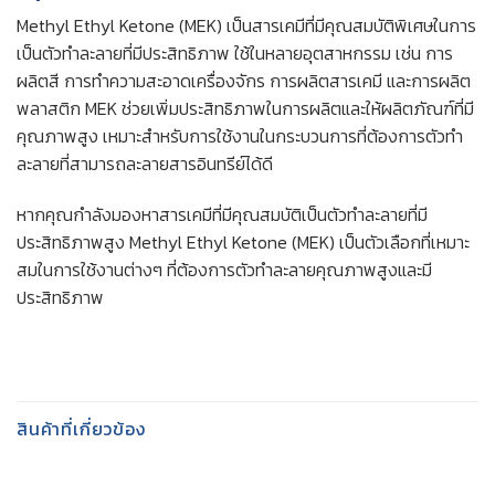
Methyl Ethyl Ketone (MEK) เป็นสารเคมีที่มีคุณสมบัติพิเศษในการ
เป็นตัวทำละลายที่มีประสิทธิภาพ ใช้ในหลายอุตสาหกรรม เช่น การ
ผลิตสี การทำความสะอาดเครื่องจักร การผลิตสารเคมี และการผลิต
พลาสติก MEK ช่วยเพิ่มประสิทธิภาพในการผลิตและให้ผลิตภัณฑ์ที่มี
คุณภาพสูง เหมาะสำหรับการใช้งานในกระบวนการที่ต้องการตัวทำ
ละลายที่สามารถละลายสารอินทรีย์ได้ดี
หากคุณกำลังมองหาสารเคมีที่มีคุณสมบัติเป็นตัวทำละลายที่มี
ประสิทธิภาพสูง Methyl Ethyl Ketone (MEK) เป็นตัวเลือกที่เหมาะ
สมในการใช้งานต่างๆ ที่ต้องการตัวทำละลายคุณภาพสูงและมี
ประสิทธิภาพ
สินค้าที่เกี่ยวข้อง