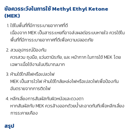
ข้อควรระวังในการใช้ Methyl Ethyl Ketone
(MEK)
ใช้ในพื้นที่ที่มีการระบายอากาศที่ดี
เนื่องจาก MEK เป็นสารระเหยที่อาจส่งผลต่อระบบหายใจ ควรใช้ใน
พื้นที่ที่มีการระบายอากาศที่ดีเพื่อความปลอดภัย
สวมอุปกรณ์ป้องกัน
ควรสวม ถุงมือ, แว่นตานิรภัย, และ หน้ากาก ในการใช้ MEK โดย
เฉพาะเมื่อใช้งานในปริมาณมาก
ห้ามใช้ใกล้ไฟหรือเปลวไฟ
MEK เป็นสารไวไฟ ห้ามใช้ใกล้แหล่งไฟหรือเปลวไฟเพื่อป้องกัน
อันตรายจากการติดไฟ
หลีกเลี่ยงการสัมผัสกับผิวหนังและดวงตา
หากสัมผัสกับ MEK ควรล้างออกด้วยน้ำสะอาดทันทีเพื่อหลีกเลี่ยง
การระคายเคือง
สรุป