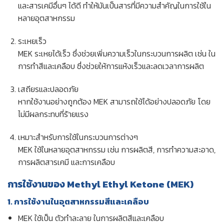
และสารเคมีอื่นๆ ได้ดี ทำให้มันเป็นสารที่มีความสำคัญในการใช้ใน
หลายอุตสาหกรรม
ระเหยเร็ว
MEK ระเหยได้เร็ว ซึ่งช่วยเพิ่มความเร็วในกระบวนการผลิต เช่น ใน
การทำสีและเคลือบ ซึ่งช่วยให้การแห้งเร็วและลดเวลาการผลิต
เสถียรและปลอดภัย
หากใช้งานอย่างถูกต้อง MEK สามารถใช้ได้อย่างปลอดภัย โดย
ไม่มีผลกระทบที่ร้ายแรง
เหมาะสำหรับการใช้ในกระบวนการต่างๆ
MEK ใช้ในหลายอุตสาหกรรม เช่น การผลิตสี, การทำความสะอาด,
การผลิตสารเคมี และการเคลือบ
การใช้งานของ Methyl Ethyl Ketone (MEK)
1. การใช้งานในอุตสาหกรรมสีและเคลือบ
MEK ใช้เป็น ตัวทำละลาย ในการผลิตสีและเคลือบ