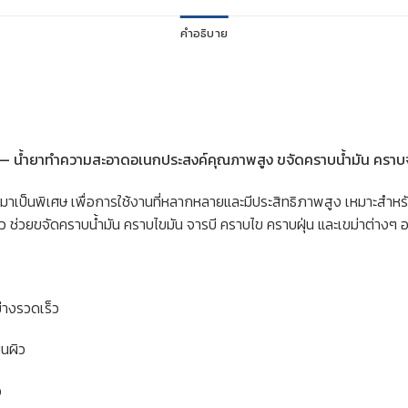
คำอธิบาย
n — น้ำยาทำความสะอาดอเนกประสงค์คุณภาพสูง ขจัดคราบน้ำมัน คราบ
าเป็นพิเศษ เพื่อการใช้งานที่หลากหลายและมีประสิทธิภาพสูง เหมาะสำหรั
็ว ช่วยขจัดคราบน้ำมัน คราบไขมัน จารบี คราบไข คราบฝุ่น และเขม่าต่างๆ 
ย่างรวดเร็ว
บนผิว
ว