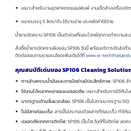
เหมาะสำหรับงานอุตสาหกรรมแม่พิมพ์ งานเช็ดล้างเครื่องจัก
ขนาดบรรจุ 5 ลิตร/ถัง ใช้งานง่าย ประหยัดค่าใช้จ่าย
น้ำยาขจัดคราบ SP106 เป็นตัวช่วยที่ตอบโจทย์ทุกการทำความสะ
สั่งซื้อน้ำยาขจัดคราบฝังแน่น SP106 วันนี้ พร้อมบริการจัดส่งทั่
ติดต่อสอบถามรายละเอียดเพิ่มเติมได้ที่
www.w-techthailand
คุณสมบัติเด่นของ SP106 Cleaning Solution
การล้างคราบน้ำมันและจารบีอย่างมีประสิทธิภาพ:
SP106 ล้า
ใช้งานได้หลากหลายและปลอดภัย:
เหมาะสำหรับการใช้กับโล
มาตรฐานด้านสิ่งแวดล้อม:
SP106 เป็นไปตามมาตรฐาน ISO 14
ไม่มีสารก่อมะเร็ง:
สารนี้ไม่ประกอบด้วยสารที่ก่อมะเร็ง ทำให้ปล
ปลอดภัยจากการติดไฟ:
SP106 เป็นโซเว้นท์ที่ไม่ติดไฟ ล