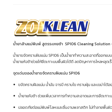
น้ำยาล้างแม่พิมพ์ สูตรระเหยช้า SP106 Cleaning Solutio
น้ำยาขจัดคราบฝังแน่น SP106 เป็นน้ำยาทำความสะอาดที่ออกแบบม
น้ำยาแห้งช้าช่วยให้ยึดเกาะบนพื้นผิวได้ดี ลดปัญหาการไหลหลุดเร
จุดเด่นของน้ำยาขจัดคราบฝังแน่น SP106
ขจัดคราบฝังแน่น น้ำมัน จารบี คราบไข คราบฝุ่น และเขม่าได้อ
น้ำยาแห้งช้า ช่วยเพิ่มเวลาการทำความสะอาดและการยึดเกาะ
ปลอดภัยต่อแม่พิมพ์โลหะและชิ้นงานพลาสติก ไม่ทำลายพื้นผิ