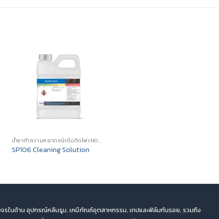
น้ำยาทำความสะอาดชนิดไม่ติดไฟ (NON-FLAMMABLE CLEANING SOLVENTS)
SP106 Cleaning Solution
จรในด้าน อุปกรณ์คลีนรูม, เคมีภัณฑ์อุตสาหกรรม, เทปและฟิล์มกันรอย, รวมถึง