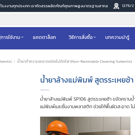
1275/2
ับโรงงานทุกประเภท เราคัดสรรผลิตภัณฑ์คุณภาพสูงมาตรฐานสากล
่การใช้งาน
แคตตาล็อก
วิธีการสั่งซื้อ
บทความน่ารู้
lvents)
/
น้ำยาทำความสะอาดชนิดไม่ติดไฟ (Non-flammable Cleaning Solvents)
น้ำยาล้างแม่พิมพ์ สูตรระเหยช
น้ำยาล้างแม่พิมพ์ SP106 สูตรระเหยช้า ขจัดคราบน้
แม่พิมพ์และชิ้นงานพลาสติก ช่วยให้พื้นผิวสะอาด 