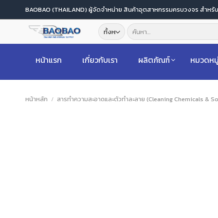
ข้าม
BAOBAO (THAILAND) ผู้จัดจำหน่าย สินค้าอุตสาหกรรมครบวงจร สำหร
ไป
ค้นหา:
ยัง
เนื้อหา
หน้าแรก
เกี่ยวกับเรา
ผลิตภัณฑ์
หมวดหมู
หน้าหลัก
/
สารทำความสะอาดและตัวทำละลาย (Cleaning Chemicals & So