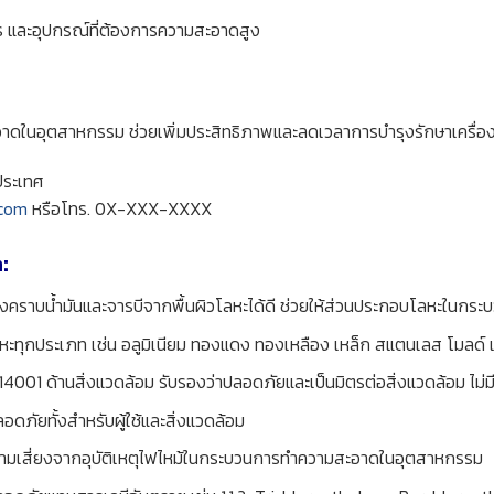
ร และอุปกรณ์ที่ต้องการความสะอาดสูง
อาดในอุตสาหกรรม ช่วยเพิ่มประสิทธิภาพและลดเวลาการบำรุงรักษาเครื่
วประเทศ
.com
หรือโทร. 0X-XXX-XXXX
:
งคราบน้ำมันและจารบีจากพื้นผิวโลหะได้ดี ช่วยให้ส่วนประกอบโลหะในกร
หะทุกประเภท เช่น อลูมิเนียม ทองแดง ทองเหลือง เหล็ก สแตนเลส โมลด์ แ
001 ด้านสิ่งแวดล้อม รับรองว่าปลอดภัยและเป็นมิตรต่อสิ่งแวดล้อม ไม่
อดภัยทั้งสำหรับผู้ใช้และสิ่งแวดล้อม
ดความเสี่ยงจากอุบัติเหตุไฟไหม้ในกระบวนการทำความสะอาดในอุตสาหกรรม