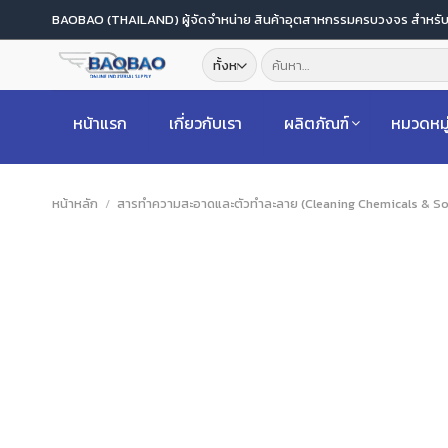
ข้าม
BAOBAO (THAILAND) ผู้จัดจำหน่าย สินค้าอุตสาหกรรมครบวงจร สำหร
ไป
ค้นหา:
ยัง
เนื้อหา
หน้าแรก
เกี่ยวกับเรา
ผลิตภัณฑ์
หมวดหมู
หน้าหลัก
/
สารทำความสะอาดและตัวทำละลาย (Cleaning Chemicals & So