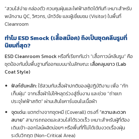
“สวมใส่ง่าย คล่องตัว ควบคุมฝุ่นและไฟฟ้าสถิตได้ทันที เหมาะสำหรับ
พนักงาน QC, วิศวกร, นักวิจัย และผู้เยี่ยมชม (Visitor) ในพื้นที่
Cleanroom
ทำไม ESD Smock (เสื้อสม๊อค) ถึงเป็นชุดคลีนรูมที่
นิยมที่สุด?
ESD Cleanroom Smock
หรือที่เรียกกันว่า “เสื้อกาวน์คลีนรูม” คือ
ชุดป้องกันขั้นพื้นฐานที่ออกแบบมาในลักษณะ
เสื้อคลุมยาว (Lab
Coat Style)
ฟังก์ชันหลัก:
ใช้สวมทับเสื้อผ้าปกติของผู้ปฏิบัติงาน เพื่อ “กัก
เก็บฝุ่น” จากเสื้อผ้าไม่ให้หลุดร่วงสู่ชิ้นงาน และช่วย “ถ่ายเท
ประจุไฟฟ้าสถิต” ผ่านเส้นใยคาร์บอนในเนื้อผ้า
จุดเด่น:
แตกต่างจากชุดหมี (Coverall) ตรงที่
“ความสะดวก
สบาย”
สามารถถอดและสวมใส่ได้รวดเร็ว เหมาะสำหรับผู้ที่ต้อง
เดินเข้า-ออกไลน์ผลิตบ่อยๆ หรือพื้นที่ที่ไม่ได้เข้มงวดเรื่องฝุ่น
ระดับวิกฤต (Non-Critical Area)