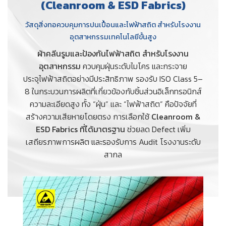
(Cleanroom & ESD Fabrics)
วัสดุสิ่งทอควบคุมการปนเปื้อนและไฟฟ้าสถิต สำหรับโรงงาน
อุตสาหกรรมเทคโนโลยีขั้นสูง
ผ้าคลีนรูมและป้องกันไฟฟ้าสถิต สำหรับโรงงาน
อุตสาหกรรม
ควบคุมฝุ่นระดับไมโคร และกระจาย
ประจุไฟฟ้าสถิตอย่างมีประสิทธิภาพ รองรับ ISO Class 5–
8 ในกระบวนการผลิตที่เกี่ยวข้องกับชิ้นส่วนอิเล็กทรอนิกส์
ความละเอียดสูง ทั้ง “ฝุ่น” และ “ไฟฟ้าสถิต” คือปัจจัยที่
สร้างความเสียหายโดยตรง การเลือกใช้
Cleanroom &
ESD Fabrics ที่ได้มาตรฐาน
ช่วยลด Defect เพิ่ม
เสถียรภาพการผลิต และรองรับการ Audit โรงงานระดับ
สากล