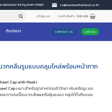
 ซ.เพชรเกษม 94 กรุงเทพฯ 10160
cs@baobaothailand.co.th
เข้าสู่ระบบ
ตะกร้าสินค้า /
฿
0.00
ติดต่อเรา
CONTACT US
LINE OA
มวกคลีนรูมแบบคลุมไหล่พร้อมหน้ากาก
Shawl Cap with Mask)
hawl Cap
เหมาะสำหรับอุตสาหกรรมชีววิทยา ห้องคลีนรูม และ
ิตและการปนเปื้อนจากเส้นผมหรือฝุ่นละออง คลุมได้ทั้งศีรษะและ