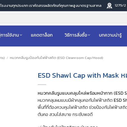
1275/2
ับโรงงานทุกประเภท เราคัดสรรผลิตภัณฑ์คุณภาพสูงมาตรฐานสากล
่การใช้งาน
แคตตาล็อก
วิธีการสั่งซื้อ
บทความน่ารู้
ts)
/
หมวกคลีนรูมป้องกันไฟฟ้าสถิต (ESD Cleanroom Cap/Hood)
ESD Shawl Cap with Mask ห
หมวกคลีนรูมแบบคลุมไหล่พร้อมหน้ากาก (ESD 
หมวกคลุมผมแบบมีผ้าคลุมคอกันไฟฟ้าสถิต
ESD S
พื้นที่ที่ต้องควบคุมไฟฟ้าสถิต ช่วยป้องกันไฟฟ้าสถ
ต้นคอ สวมใส่สบาย กระชับพอดี