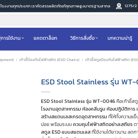
1275/2
ับโรงงานทุกประเภท เราคัดสรรผลิตภัณฑ์คุณภาพสูงมาตรฐานสากล
่การใช้งาน
แคตตาล็อก
วิธีการสั่งซื้อ
บทความน่ารู้
uipment)
/
เก้าอี้ป้องกันไฟฟ้าสถิต (ESD Chairs)
/
เก้าอี้สตูลป้องกันไฟฟ้าสถิต (E
ESD Stool Stainless รุ่น WT
ESD Stool Stainless รุ่น WT-0046
คือเก้าอี้ส
โรงงานอุตสาหกรรม ห้องคลีนรูม ห้องปฏิบัติการ 
สร้างสแตนเลสเกรดอุตสาหกรรม
ที่ให้ทั้งความ
บ่อย พร้อมระบบ
ควบคุมไฟฟ้าสถิตอย่างเสถียร
ตา
สตูล ESD แบบสแตนเลส
ที่ใช้งานได้ยาวนาน ลดก