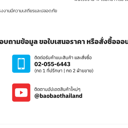
โรงงานมีความเสถียรและปลอดภัย
อบถามข้อมูล ขอใบเสนอราคา หรือสั่งซื้อออนไล