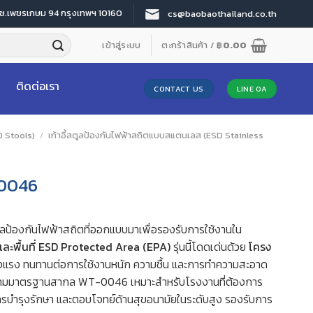
 ซ.เพชรเกษม 94 กรุงเทพฯ 10160
cs@baobaothailand.co.th
เข้าสู่ระบบ
ตะกร้าสินค้า /
฿
0.00
ติดต่อเรา
CONTACT US
LINE OA
SD Stools)
/
เก้าอี้สตูลป้องกันไฟฟ้าสถิตแบบสแตนเลส (ESD Stainless
-0046
ตูลป้องกันไฟฟ้าสถิตที่ออกแบบมาเพื่อรองรับการใช้งานใน
และพื้นที่ ESD Protected Area (EPA)
รุ่นนี้โดดเด่นด้วย
โครง
แข็งแรง ทนทานต่อการใช้งานหนัก ความชื้น และการทำความสะอาด
มมาตรฐานสากล WT-0046 เหมาะสำหรับโรงงานที่ต้องการ
ารบำรุงรักษา และตอบโจทย์ด้านสุขอนามัยในระดับสูง รองรับการ