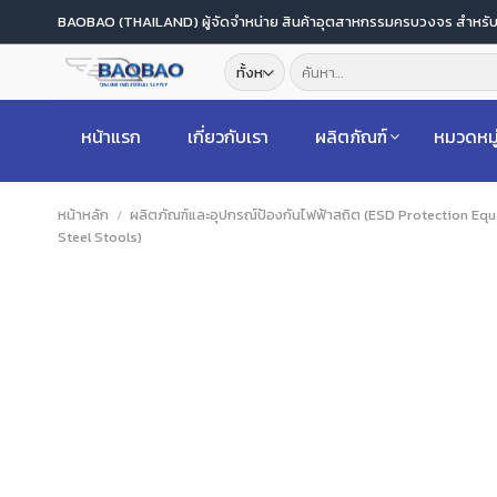
ข้าม
BAOBAO (THAILAND) ผู้จัดจำหน่าย สินค้าอุตสาหกรรมครบวงจร สำหร
ไป
ค้นหา:
ยัง
เนื้อหา
หน้าแรก
เกี่ยวกับเรา
ผลิตภัณฑ์
หมวดหมู
หน้าหลัก
/
ผลิตภัณฑ์และอุปกรณ์ป้องกันไฟฟ้าสถิต (ESD Protection Eq
Steel Stools)