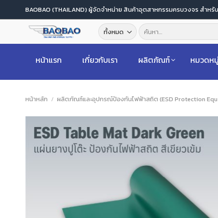
ข้าม
BAOBAO (THAILAND) ผู้จัดจำหน่าย สินค้าอุตสาหกรรมครบวงจร สำหร
ไป
ค้นหา:
ยัง
เนื้อหา
หน้าแรก
เกี่ยวกับเรา
ผลิตภัณฑ์
หมวดหมู
หน้าหลัก
/
ผลิตภัณฑ์และอุปกรณ์ป้องกันไฟฟ้าสถิต (ESD Protection Eq