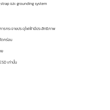
st strap และ grounding system
ห้การกระจายประจุไฟฟ้ามีประสิทธิภาพ
กัดกร่อน
าย
D เท่านั้น