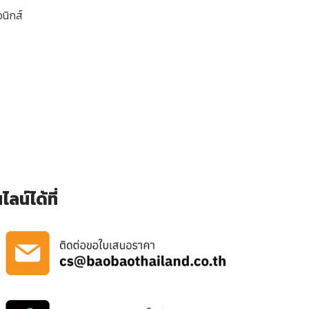
นิกส์
น์ได้ที่