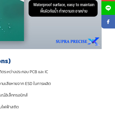
ons)
ถิตระหว่างประกอบ PCB และ IC
วามเสียหายจาก ESD ในการผลิต
รณ์อิเล็กทรอนิกส์
คุมไฟฟ้าสถิต