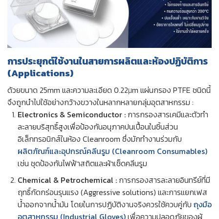
การประยุกต์ใช้งานในสายการผลิตและห้องปฏิบัติการ
(Applications)
ด้วยขนาด 25mm และความละเอียด 0.22μm แผ่นกรอง PTFE ชนิดนี้
จึงถูกนำไปใช้อย่างกว้างขวางในหลากหลายกลุ่มอุตสาหกรรม :
Electronics & Semiconductor :
การกรองสารเคมีและตัวทำ
ละลายบริสุทธิ์สูงเพื่อป้องกันอนุภาคปนเปื้อนในชิ้นส่วน
อิเล็กทรอนิกส์ในห้อง Cleanroom ซึ่งมักทำงานร่วมกับ
ผลิตภัณฑ์และอุปกรณ์คลีนรูม (Cleanroom Consumables)
เช่น ชุดป้องกันไฟฟ้าสถิตและผ้าเช็ดคลีนรูม
Chemical & Petrochemical :
การกรองสารละลายอินทรีย์ที่มี
ฤทธิ์กัดกร่อนรุนแรง (Aggressive solutions) และการแยกเฟส
น้ำออกจากน้ำมัน โดยในการปฏิบัติงานจริงควรใช้ควบคู่กับ
ถุงมือ
อุตสาหกรรม (Industrial Gloves)
เพื่อความปลอดภัยของผู้