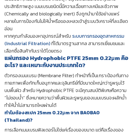
ประสิทธิภาพสูง เมมเบรนชนิดนี้มีความเฉื่อยทางเคมีและชีวภาพ
(Chemically and biologically inert) จึงถูกนำมาใช้อย่างแพร่
หลายในการป้องกันไม่ให้น้ำหรือของเหลวเข้าสู่ระบบวิเคราะห์ที่ละเอียด
อ่อน
หากคุณกำลังมองหาอุปกรณ์สำหรับ
ระบบการกรองอุตสาหกรรม
(Industrial Filtration)
ที่ได้มาตรฐานสากล สามารถเยี่ยมชมและ
เลือกซื้อสินค้ากับเราได้โดยตรง
แผ่นกรอง Hydrophobic PTFE 25mm 0.22μm คือ
อะไร? และเหมาะกับงานประเภทใด?
ตัวกรองเมมเบรน (Membrane Filter) ทำหน้าที่เป็นเกราะป้องกันทาง
กายภาพเพื่อกักเก็บอนุภาคและจุลินทรีย์ที่มีขนาดใหญ่กว่ารูพรุนไว้
บนพื้นผิว สำหรับ Hydrophobic PTFE จะมีคุณสมบัติพิเศษคือความ
“ไม่ชอบน้ำ” ซึ่งหมายความว่าพื้นผิวและรูพรุนของเมมเบรนจะผลักน้ำ
ทำให้น้ำไม่สามารถไหลผ่านได้
ทำไมต้องสเปก 25mm 0.22μm จาก BAOBAO
(Thailand)?
การเลือกเมมเบรนฟิลเตอร์ไม่ใช่แค่เรื่องของขนาด แต่คือเรื่องของ