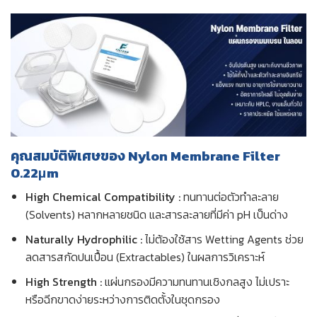
คุณสมบัติพิเศษของ Nylon Membrane Filter
0.22μm
High Chemical Compatibility :
ทนทานต่อตัวทำละลาย
(Solvents) หลากหลายชนิด และสารละลายที่มีค่า pH เป็นด่าง
Naturally Hydrophilic :
ไม่ต้องใช้สาร Wetting Agents ช่วย
ลดสารสกัดปนเปื้อน (Extractables) ในผลการวิเคราะห์
High Strength :
แผ่นกรองมีความทนทานเชิงกลสูง ไม่เปราะ
หรือฉีกขาดง่ายระหว่างการติดตั้งในชุดกรอง