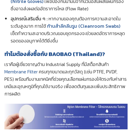
(Nitrile Gloves)
เพื่อป้องกันน้ำมันจากนิ้วมือสัมผัสแผ่นกรอง
ซึ่งอาจส่งผลต่ออัตราการไหล (Flow Rate)
อุปกรณ์เสริมอื่น ๆ :
หากงานของคุณต้องการความสะอาดใน
ระดับสูงมาก การใช้
ก้านสำลีคลีนรูม (Cleanroom Swabs)
เช็ดทำความสะอาดบริเวณขอบชุดกรองจะช่วยลดอัตราการหลุด
รอดของอนุภาคได้ดียิ่งขึ้น
ทำไมต้องสั่งซื้อกับ BAOBAO (Thailand)?
เราคือผู้เชี่ยวชาญด้าน Industrial Supply ที่มีสต็อกสินค้า
Membrane Filter
ครบทุกขนาดและทุกวัสดุ (เช่น PTFE, PVDF,
PES) พร้อมทีมงานเทคนิคที่ช่วยคุณเลือกแผ่นกรองให้ตรงกับค่าสาร
เคมีและอุณหภูมิที่คุณใช้งานจริง เพื่อลดต้นทุนและเพิ่มประสิทธิภาพ
การผลิต