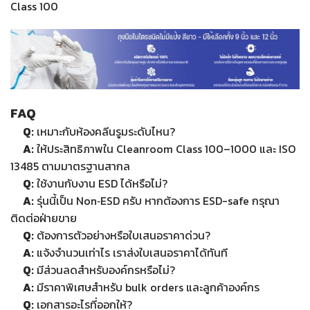
Class 100
FAQ
Q:
เหมาะกับห้องคลีนรูมระดับไหน?
A:
ให้ประสิทธิภาพใน Cleanroom Class 100–1000 และ ISO
13485 ตามมาตรฐานสากล
Q:
ใช้งานกับงาน ESD ได้หรือไม่?
A:
รุ่นนี้เป็น Non‑ESD ครับ หากต้องการ ESD-safe กรุณา
ติดต่อฝ่ายขาย
Q:
ต้องการตัวอย่างหรือใบเสนอราคาด่วน?
A:
แจ้งจำนวนเท่าไร เราส่งใบเสนอราคาได้ทันที
Q:
มีส่วนลดสำหรับองค์กรหรือไม่?
A:
มีราคาพิเศษสำหรับ bulk orders และลูกค้าองค์กร
Q:
เอกสารอะไรที่ออกให้?