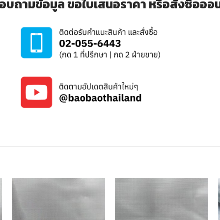
อบถามข้อมูล ขอใบเสนอราคา หรือสั่งซื้อออนไล