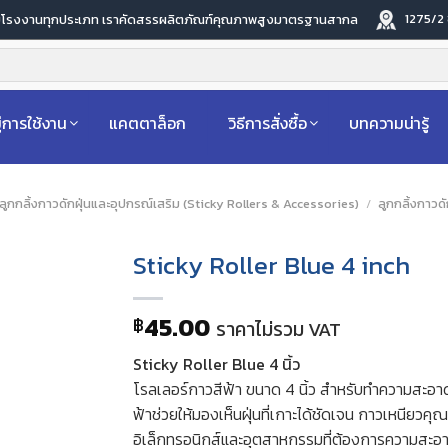
1275/2
ับโรงงานทุกประเภท เราคัดสรรผลิตภัณฑ์คุณภาพสูงมาตรฐานสากล
่การใช้งาน
แคตตาล็อก
วิธีการสั่งซื้อ
บทความน่ารู้
ลูกกลิ้งกาวดักฝุ่นและอุปกรณ์เสริม (Sticky Rollers & Accessories)
/
ลูกกลิ้งกาวดั
Sticky Roller Blue 4 inch
45.00
฿
ราคาไม่รวม VAT
Sticky Roller Blue 4 นิ้ว
โรลเลอร์กาวสีฟ้า ขนาด 4 นิ้ว สำหรับทำความสะอาดฝ
ฟ้าช่วยให้มองเห็นฝุ่นที่เกาะได้ชัดเจน กาวเหนียวคุ
อิเล็กทรอนิกส์และอุตสาหกรรมที่ต้องการความสะอ