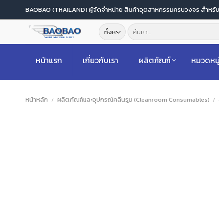
ข้าม
BAOBAO (THAILAND) ผู้จัดจำหน่าย สินค้าอุตสาหกรรมครบวงจร สำหร
ไป
ค้นหา:
ยัง
เนื้อหา
หน้าแรก
เกี่ยวกับเรา
ผลิตภัณฑ์
หมวดหมู
หน้าหลัก
/
ผลิตภัณฑ์และอุปกรณ์คลีนรูม (Cleanroom Consumables)
/