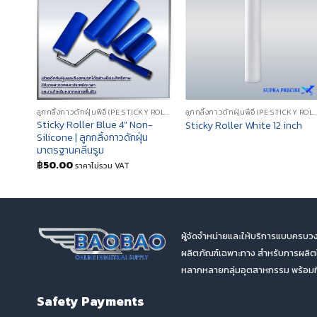
ลูกกลิ้งกาวดักฝุ่นพีอี (PE STICKY ROLLER)
ลูกกลิ้งกาวดักฝุ่นพีอี (PE STI
Sticky Roller Blue 4″ Non-
Sticky Roller White 12 inch
Silicone | ลูกกลิ้งกาวดักฝุ่น
มาตรฐานคลีนรูม
฿
50.00
ราคาไม่รวม VAT
ผู้จัดจำหน่ายและให้บริการแบบครบวง
ผลิตภัณฑ์เฉพาะทาง สำหรับการผลิ
หลากหลายกลุ่มอุตสาหกรรม พร้อมทีม
Safety Payments