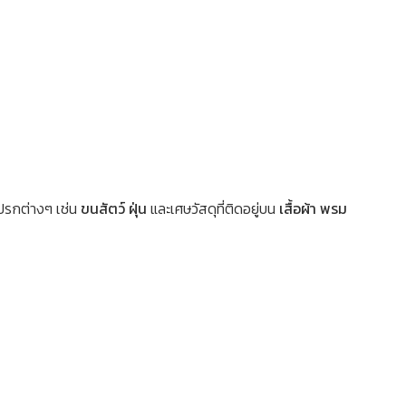
ปรกต่างๆ เช่น
ขนสัตว์ ฝุ่น
และเศษวัสดุที่ติดอยู่บน
เสื้อผ้า พรม