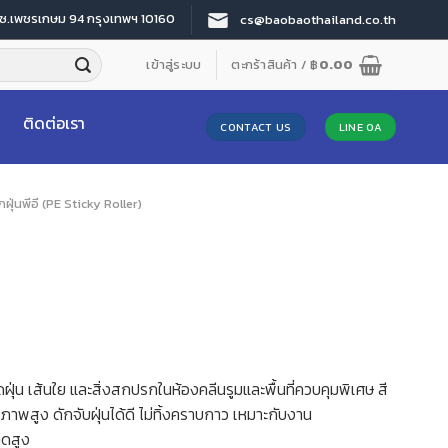
 ซ.เพชรเกษม 94 กรุงเทพฯ 10160
cs@baobaothailand.co.th
เข้าสู่ระบบ
ตะกร้าสินค้า /
฿
0.00
ติดต่อเรา
CONTACT US
LINE OA
กฝุ่นพีอี (PE Sticky Roller)
ุ่น เส้นใย และสิ่งสกปรกในห้องคลีนรูมและพื้นที่ควบคุมพิเศษ สี
ณภาพสูง ดักจับฝุ่นได้ดี ไม่ทิ้งคราบกาว เหมาะกับงาน
าดสูง