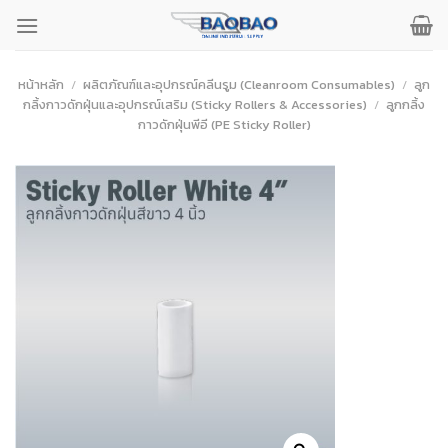
ข้าม
ไป
ยัง
เนื้อหา
หน้าหลัก
/
ผลิตภัณฑ์และอุปกรณ์คลีนรูม (Cleanroom Consumables)
/
ลูก
กลิ้งกาวดักฝุ่นและอุปกรณ์เสริม (Sticky Rollers & Accessories)
/
ลูกกลิ้ง
กาวดักฝุ่นพีอี (PE Sticky Roller)