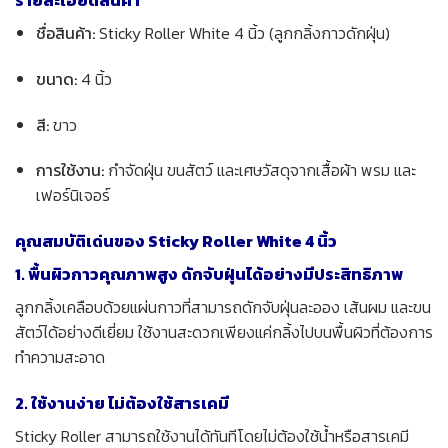
ชื่อสินค้า:
Sticky Roller White 4 นิ้ว (ลูกกลิ้งกาวดักฝุ่น)
ขนาด:
4 นิ้ว
สี:
ขาว
การใช้งาน:
กำจัดฝุ่น ขนสัตว์ และเศษวัสดุจากเสื้อผ้า พรม และ
เฟอร์นิเจอร์
คุณสมบัติเด่นของ Sticky Roller White 4 นิ้ว
1. พื้นผิวกาวคุณภาพสูง ดักจับฝุ่นได้อย่างมีประสิทธิภาพ
ลูกกลิ้งเคลือบด้วยแผ่นกาวที่สามารถดักจับฝุ่นละออง เส้นผม และขน
สัตว์ได้อย่างดีเยี่ยม ใช้งานสะดวกเพียงแค่กลิ้งไปบนพื้นผิวที่ต้องการ
ทำความสะอาด
2. ใช้งานง่าย ไม่ต้องใช้สารเคมี
Sticky Roller สามารถใช้งานได้ทันทีโดยไม่ต้องใช้น้ำหรือสารเคมี