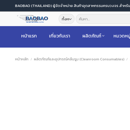
ข้าม
BAOBAO (THAILAND) ผู้จัดจำหน่าย สินค้าอุตสาหกรรมครบวงจร สำหร
ไป
ค้นหา:
ยัง
เนื้อหา
หน้าแรก
เกี่ยวกับเรา
ผลิตภัณฑ์
หมวดหมู
หน้าหลัก
/
ผลิตภัณฑ์และอุปกรณ์คลีนรูม (Cleanroom Consumables)
/