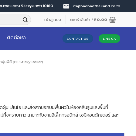
 ซ.เพชรเกษม 94 กรุงเทพฯ 10160
cs@baobaothailand.co.th
เข้าสู่ระบบ
ตะกร้าสินค้า /
฿
0.00
ติดต่อเรา
CONTACT US
LINE OA
กฝุ่นพีอี (PE Sticky Roller)
ุ่น เส้นใย และสิ่งสกปรกบนพื้นผิวในห้องคลีนรูมและพื้นที่
ไม่ทิ้งคราบกาว เหมาะกับงานอิเล็กทรอนิกส์ เซมิคอนดักเตอร์ และ