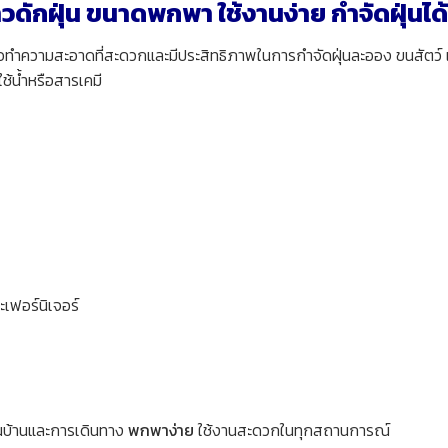
าวดักฝุ่น ขนาดพกพา ใช้งานง่าย กำจัดฝุ่นได
งมือทำความสะอาดที่สะดวกและมีประสิทธิภาพในการกำจัดฝุ่นละออง ขนสัต
้น้ำหรือสารเคมี
ะเฟอร์นิเจอร์
งในบ้านและการเดินทาง
พกพาง่าย
ใช้งานสะดวกในทุกสถานการณ์