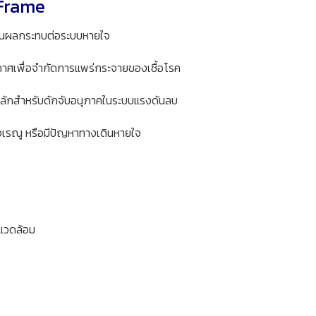
 Frame
ันผลกระทบต่อระบบหายใจ
าศเพื่อจำกัดการแพร่กระจายของเชื้อโรค
์หลักสำหรับดักจับอนุภาคในระบบแรงดันลบ
อองเรณู หรือมีปัญหาทางเดินหายใจ
งแวดล้อม