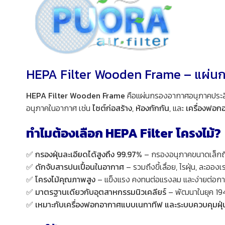
HEPA Filter Wooden Frame – แผ่นก
HEPA Filter Wooden Frame
คือแผ่นกรองอากาศอนุภาคประสิทธ
อนุภาคในอากาศ เช่น
ไซต์ก่อสร้าง
,
ห้องกักกัน
, และ
เครื่องฟอก
ทำไมต้องเลือก HEPA Filter โครงไม้?
✅
กรองฝุ่นละเอียดได้สูงถึง 99.97%
– กรองอนุภาคขนาดเล็กถึง
✅
ดักจับสารปนเปื้อนในอากาศ
– รวมถึงขี้เลื่อย, ไรฝุ่น, ละอองเ
✅
โครงไม้คุณภาพสูง
– แข็งแรง คงทนต่อแรงลม และง่ายต่อกา
✅
มาตรฐานเดียวกับอุตสาหกรรมนิวเคลียร์
– พัฒนาในยุค 194
✅
เหมาะกับเครื่องฟอกอากาศแบบเนกาทีฟ และระบบควบคุมฝุ่