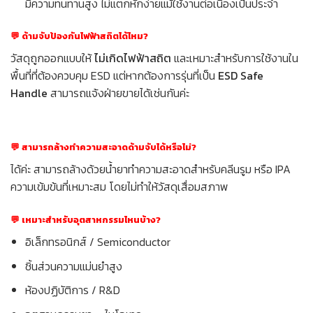
มีความทนทานสูง ไม่แตกหักง่ายแม้ใช้งานต่อเนื่องเป็นประจำ
💬
ด้ามจับป้องกันไฟฟ้าสถิตได้ไหม?
วัสดุถูกออกแบบให้
ไม่เกิดไฟฟ้าสถิต
และเหมาะสำหรับการใช้งานใน
พื้นที่ที่ต้องควบคุม ESD แต่หากต้องการรุ่นที่เป็น
ESD Safe
Handle
สามารถแจ้งฝ่ายขายได้เช่นกันค่ะ
💬 สามารถล้างทำความสะอาดด้ามจับได้หรือไม่?
ได้ค่ะ สามารถล้างด้วยน้ำยาทำความสะอาดสำหรับคลีนรูม หรือ IPA
ความเข้มข้นที่เหมาะสม โดยไม่ทำให้วัสดุเสื่อมสภาพ
💬 เหมาะสำหรับอุตสาหกรรมไหนบ้าง?
อิเล็กทรอนิกส์ / Semiconductor
ชิ้นส่วนความแม่นยำสูง
ห้องปฏิบัติการ / R&D