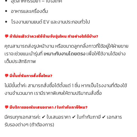
อุตสาหกรรมยา – ไบโอเทค
อาหารและเครื่องดื่ม
โรงงานยานยนต์ EV และงานประกอบทั่วไป
💬 ถ้าไม่แน่ใจว่าควรใช้ด้ามจับรุ่นไหน ทำอย่างไรได้บ้าง?
คุณสามารถส่งรูปหน้างาน หรือขนาดลูกกลิ้งกาวที่ใช้อยู่ให้ฝ่ายขาย
เราจะช่วยแนะนำรุ่นที่
เหมาะกับงานโดยตรง
เพื่อให้ใช้งานได้อย่าง
เต็มประสิทธิภาพ
💬 มีขั้นต่ำในการสั่งซื้อไหม?
ไม่มีขั้นต่ำค่ะ สามารถสั่งซื้อได้ตั้งแต่ 1 ชิ้น หากเป็นโรงงานที่ต้องใช้
งานจำนวนมาก เรามีราคาพิเศษให้ตามปริมาณสั่งซื้อ
💬 มีบริการออกใบเสนอราคา / ใบกำกับภาษีไหม?
มีครบทุกเอกสารค่ะ ✔ ใบเสนอราคา ✔ ใบกำกับภาษี ✔ เอกสาร
รับรองต่างๆ (ถ้าต้องการ)