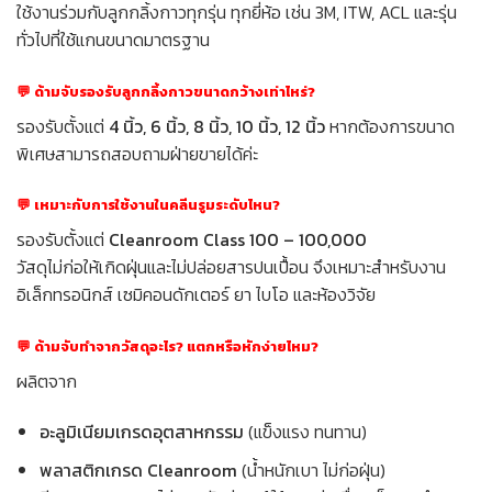
ใช้งานร่วมกับลูกกลิ้งกาวทุกรุ่น ทุกยี่ห้อ เช่น 3M, ITW, ACL และรุ่น
ทั่วไปที่ใช้แกนขนาดมาตรฐาน
💬
ด้ามจับรองรับลูกกลิ้งกาวขนาดกว้างเท่าไหร่?
รองรับตั้งแต่
4 นิ้ว,
6 นิ้ว,
8 นิ้ว,
10 นิ้ว,
12 นิ้ว
หากต้องการขนาด
พิเศษสามารถสอบถามฝ่ายขายได้ค่ะ
💬
เหมาะกับการใช้งานในคลีนรูมระดับไหน?
รองรับตั้งแต่
Cleanroom Class 100 – 100,000
วัสดุไม่ก่อให้เกิดฝุ่นและไม่ปล่อยสารปนเปื้อน จึงเหมาะสำหรับงาน
อิเล็กทรอนิกส์ เซมิคอนดักเตอร์ ยา ไบโอ และห้องวิจัย
💬
ด้ามจับทำจากวัสดุอะไร? แตกหรือหักง่ายไหม?
ผลิตจาก
อะลูมิเนียมเกรดอุตสาหกรรม
(แข็งแรง ทนทาน)
พลาสติกเกรด Cleanroom
(น้ำหนักเบา ไม่ก่อฝุ่น)