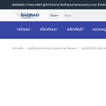
ข้าม
BAOBAO (THAILAND) ผู้จัดจำหน่าย สินค้าอุตสาหกรรมครบวงจร สำหร
ไป
ค้นหา:
ยัง
เนื้อหา
หน้าแรก
เกี่ยวกับเรา
ผลิตภัณฑ์
หมวดหมู
หน้าหลัก
/
ถุงมืออุตสาหกรรม (Industrial Gloves)
/
ถุงมือไนไตร (Nitri