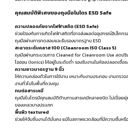
คุณสมบัติพิเศษของถุงมือไนไตร ESD Safe
ความปลอดภัยจากไฟฟ้าสถิต (ESD Safe)
ช่วยป้องกันการเกิดไฟฟ้าสถิตที่อาจส่งผลต่ออุปกรณ์อิเล็กทรอน
ถุงมือผ่านการทดสอบและรับรองมาตรฐาน ESD
สะอาดระดับคลาส 100 (Cleanroom ISO Class 5)
ถุงมือผ่านกระบวนการ Cleaned for Cleanroom Use ลดปริ
ไอออน (Ionics) ให้อยู่ในระดับต่ำ รองรับงานในห้องปลอดเชื้อระ
ความยาวมาตรฐาน 9 นิ้ว
ให้ความคล่องตัวในการใช้งาน เหมาะกับงานประกอบ งานตรวจส
งานทั่วไปในพื้นที่ควบคุม
ทนต่อสารเคมี
ถุงมือไนไตรมีคุณสมบัติต้านทานสารเคมีหลายชนิด ไม่เปื่อยยุ่ย
ของเหลวบางประเภท
พื้นผิว textured
ช่วยให้จับชิ้นงานได้มั่นคง แม้ในสภาพแวดล้อมที่มีความชื้นหร