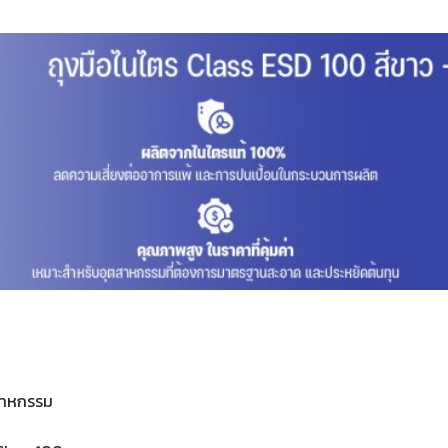
สาหกรรม
น