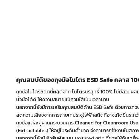
คุณสมบัติของถุงมือไนไตร ESD Safe คลาส 100
ถุงมือไนไตรชนิดนี้ผลิตจาก ไนไตรบริสุทธิ์ 100% ไม่มีส่วนผ
นิ้วมือได้ดี ให้ความสบายแม้สวมใส่เป็นเวลานาน
นอกจากนี้ยังมีการเสริมคุณสมบัติด้าน ESD Safe ด้วยการควบ
ลดความเสี่ยงจากการถ่ายเทประจุไฟฟ้าสถิตที่อาจเกิดขึ้นระหว่
ถุงมือแต่ละคู่ผ่านกระบวนการ Cleaned for Cleanroom Use 
(Extractables) ให้อยู่ในระดับต่ำมาก จึงสามารถใช้งานในสภ
นอกจากนี้ยังมี ผิวสัมผัสแบบ textured grip ที่ช่วยให้จับเครื