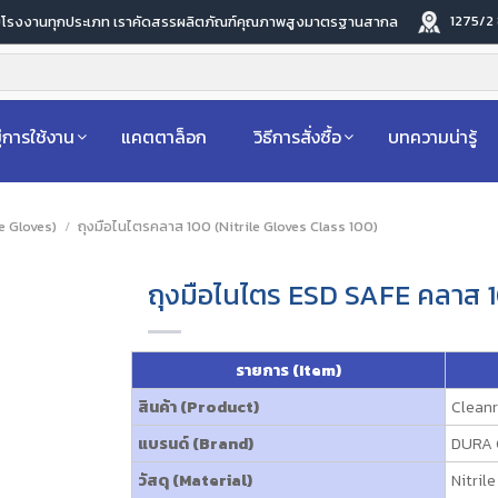
1275/2
ับโรงงานทุกประเภท เราคัดสรรผลิตภัณฑ์คุณภาพสูงมาตรฐานสากล
่การใช้งาน
แคตตาล็อก
วิธีการสั่งซื้อ
บทความน่ารู้
le Gloves)
/
ถุงมือไนไตรคลาส 100 (Nitrile Gloves Class 100)
ถุงมือไนไตร ESD SAFE คลาส 1
รายการ (Item)
สินค้า (Product)
Cleanr
แบรนด์ (Brand)
DURA 
วัสดุ (Material)
Nitril