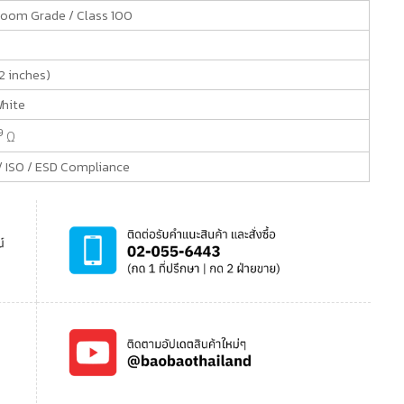
room Grade / Class 100
(12 inches)
White
9
Ω
 ISO / ESD Compliance