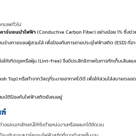
กเชฟทั่วไป
ยคาร์บอนนำไฟฟ้า
(Conductive Carbon Fiber) อย่างน้อย 1% ซึ่งช่
ร่างกายของผู้สวมใส่ เพื่อป้องกันการคายประจุไฟฟ้าสถิต (ESD) ที่อ
่อให้เกิดขุยหรือฝุ่น (Lint-free) จึงมีประสิทธิภาพในการกักเก็บเส้นผ
h Top) หรือทำจากวัสดุที่ระบายอากาศได้ดี เพื่อให้สวมใส่สบายตลอดก
มบัติป้องกันไฟฟ้าสถิตยังคงอยู่
ฑ์
งและเอกลักษณ์ให้กับตำแหน่งงานหรือแผนกได้ชัดเจน
 ป้องกันการสปาร์คของไฟฟ้าสถิตที่อาจทำลายชิ้นงาน