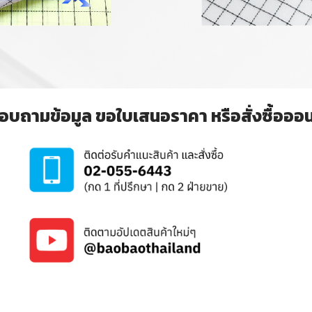
อบถามข้อมูล ขอใบเสนอราคา หรือสั่งซื้อออนไล