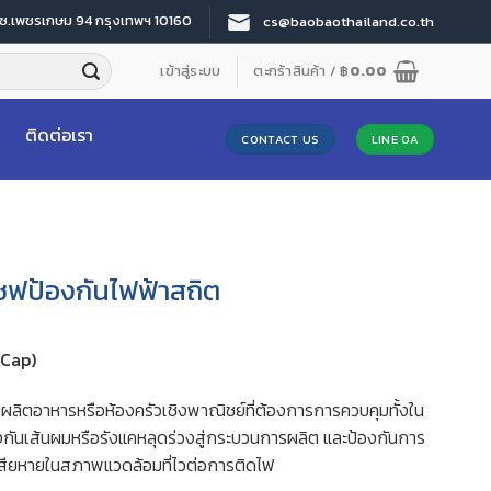
 ซ.เพชรเกษม 94 กรุงเทพฯ 10160
cs@baobaothailand.co.th
เข้าสู่ระบบ
ตะกร้าสินค้า /
฿
0.00
ติดต่อเรา
CONTACT US
LINE OA
ชฟป้องกันไฟฟ้าสถิต
 Cap)
ลิตอาหารหรือห้องครัวเชิงพาณิชย์ที่ต้องการการควบคุมทั้งใน
งกันเส้นผมหรือรังแคหลุดร่วงสู่กระบวนการผลิต และป้องกันการ
เสียหายในสภาพแวดล้อมที่ไวต่อการติดไฟ