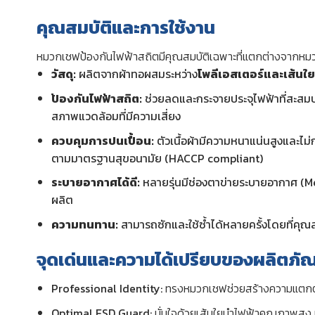
คุณสมบัติและการใช้งาน
หมวกเชฟป้องกันไฟฟ้าสถิตมีคุณสมบัติเฉพาะที่แตกต่างจากหมว
วัสดุ:
ผลิตจากผ้าทอผสมระหว่าง
โพลีเอสเตอร์และเส้นใ
ป้องกันไฟฟ้าสถิต:
ช่วยลดและกระจายประจุไฟฟ้าที่สะสมบน
สภาพแวดล้อมที่มีความเสี่ยง
ควบคุมการปนเปื้อน:
ตัวเนื้อผ้ามีความหนาแน่นสูงและไม่ก
ตามมาตรฐานสุขอนามัย (HACCP compliant)
ระบายอากาศได้ดี:
หลายรุ่นมีช่องตาข่ายระบายอากาศ (Mes
ผลิต
ความทนทาน:
สามารถซักและใช้ซ้ำได้หลายครั้งโดยที่คุณส
จุดเด่นและความได้เปรียบของผลิตภัณ
Professional Identity:
ทรงหมวกเชฟช่วยสร้างความแตกต่า
Optimal ESD Guard:
มั่นใจด้วยเส้นใยนำไฟฟ้าคุณภาพสูง