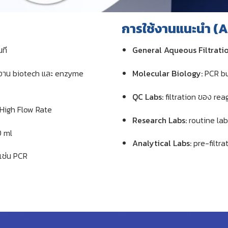
การใช้งานแนะนำ (
นที
General Aqueous Filtratio
งาน biotech และ enzyme
Molecular Biology:
PCR bu
QC Labs:
filtration ของ re
 High Flow Rate
Research Labs:
routine lab 
0 ml
Analytical Labs:
pre-filtr
เช่น PCR