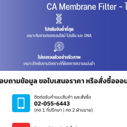
อบถามข้อมูล ขอใบเสนอราคา หรือสั่งซื้อออนไล