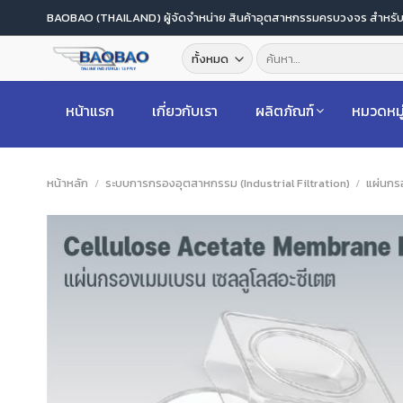
ข้าม
BAOBAO (THAILAND) ผู้จัดจำหน่าย สินค้าอุตสาหกรรมครบวงจร สำหร
ไป
ค้นหา:
ยัง
เนื้อหา
หน้าแรก
เกี่ยวกับเรา
ผลิตภัณฑ์
หมวดหมู
หน้าหลัก
/
ระบบการกรองอุตสาหกรรม (Industrial Filtration)
/
แผ่นกร