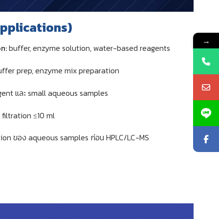
Applications)
→
n:
buffer, enzyme solution, water-based reagents
ffer prep, enzyme mix preparation
agent และ small aqueous samples
filtration ≤10 ml
ation ของ aqueous samples ก่อน HPLC/LC-MS