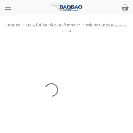
ข้าม
ไป
ยัง
เนื้อหา
หน้าหลัก
/
แผ่นฟิล์มขัดละเอียดและน้ำยาขัดเงา
/
ฟิล์มขัดละเอียด (Lapping
Film)