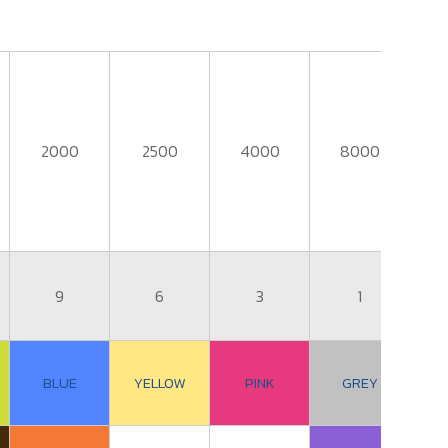
2000
2500
4000
8000
1
9
6
3
1
BLUE
YELLOW
PINK
GREY