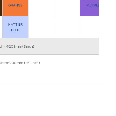
ORANGE
PURPLE
NATTIER
BLUE
nch), Φ203mm(8inch)
28mm*280mm (9*11inch)