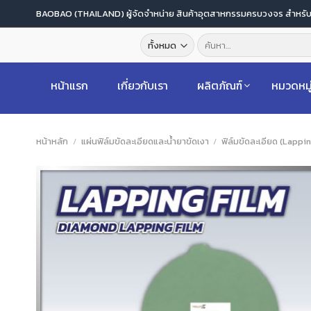
ข้าม
BAOBAO (THAILAND) ผู้จัดจำหน่าย สินค้าอุตสาหกรรมครบวงจร สำหร
ไป
ค้นหา:
ยัง
เนื้อหา
หน้าแรก
เกี่ยวกับเรา
ผลิตภัณฑ์
หมวดหมู
หน้าหลัก
/
แผ่นฟิล์มขัดละเอียดและน้ำยาขัดเงา
/
ฟิล์มขัดละเอียด (Lappi