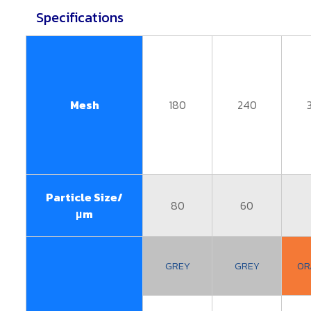
Specifications
Mesh
180
240
Particle Size/
80
60
μm
GREY
GREY
OR