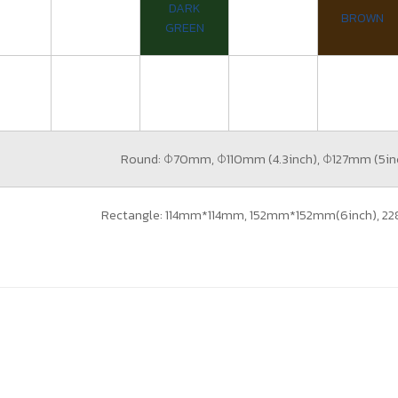
DARK
BROWN
GREEN
Round: Φ70mm, Φ110mm (4.3inch), Φ127mm (5i
Rectangle: 114mm*114mm, 152mm*152mm(6inch), 2