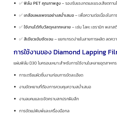
✅
ฟิล์ม PET คุณภาพสูง
– รองรับแรงกดและแรงเสียดทานได้
✅
เคลือบผงเพชรอย่างสม่ำเสมอ
– เพื่อความต่อเนื่องในกา
✅
ใช้งานได้กับวัสดุหลากหลาย
– เช่น โลหะ เซรามิก พลาสติ
✅
สีเขียวเข้มชัดเจน
– แยกเกรดง่ายในสายการผลิต ลดควา
การใช้งานของ Diamond Lapping Film
แผ่นฟิล์ม D30 ไมครอนเหมาะสำหรับการใช้งานในหลายอุตสาหกร
การเตรียมผิวชิ้นงานก่อนการขัดละเอียด
งานขัดหยาบที่ต้องการควบคุมความสม่ำเสมอ
งานลบคมและขจัดคราบสกปรกฝังลึก
การขัดแม่พิมพ์และเครื่องมือกล