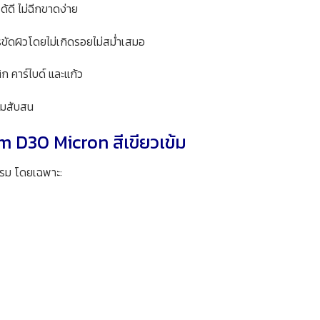
ดี ไม่ฉีกขาดง่าย
รขัดผิวโดยไม่เกิดรอยไม่สม่ำเสมอ
ก คาร์ไบด์ และแก้ว
มสับสน
 D30 Micron สีเขียวเข้ม
รม โดยเฉพาะ: