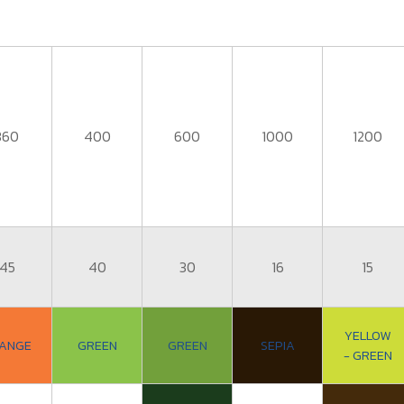
360
400
600
1000
1200
45
40
30
16
15
YELLOW
ANGE
GREEN
GREEN
SEPIA
- GREEN