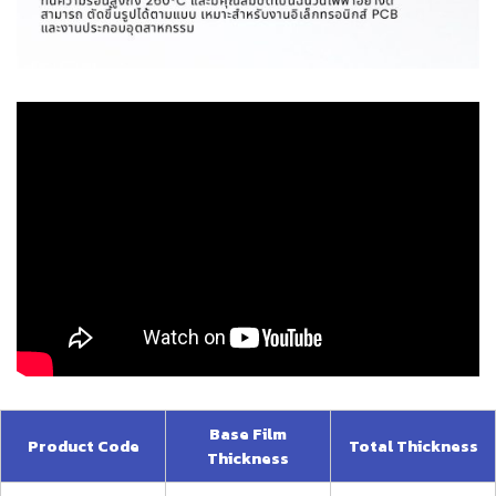
Base Film
Product Code
Total Thickness
Thickness