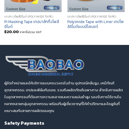
เทปกาวโพลีอิไมด์ (POLYIMIDE TAPE)
เทปกาวโพลีอิไมด์ (POLYIMIDE TAPE)
Pi Masking Tape เทปมาส์กกิ้งโพลี
Polyimide Tape with Liner เทปโพ
อิไมด์
ลิอิไมด์แบบมีไลเนอร์
฿
20.00
ราคาไม่รวม VAT
ผู้จัดจำหน่ายและให้บริการแบบครบวงจรในด้าน อุปกรณ์คลีนรูม, เคมีภัณฑ์
อุตสาหกรรม, เทปและฟิล์มกันรอย, รวมถึงผลิตภัณฑ์เฉพาะทาง สำหรับการผลิต
ในอุตสาหกรรมที่ต้องการความสะอาดและความแม่นยำสูง รองรับการใช้งานใน
หลากหลายกลุ่มอุตสาหกรรม พร้อมทีมผู้เชี่ยวชาญที่ให้คำปรึกษาและโซลูชันที่
เหมาะสมกับสายการผลิตของคุณ
Safety Payments