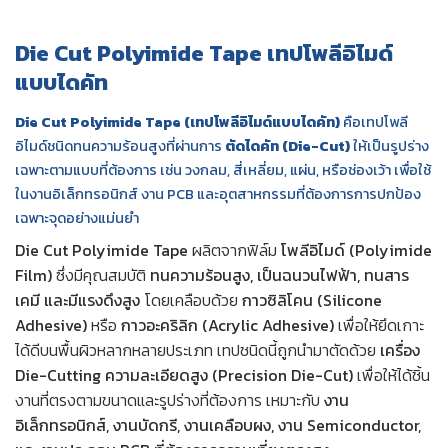
Die Cut Polyimide Tape เทปโพลีอิไมด์
แบบไดคัท
Die Cut Polyimide Tape (เทปโพลีอิไมด์แบบไดคัท)
คือเทปโพลี
อิไมด์ชนิดทนความร้อนสูงที่ผ่านการ
ตัดไดคัท (Die-Cut)
ให้เป็นรูปร่าง
เฉพาะตามแบบที่ต้องการ เช่น วงกลม, สี่เหลี่ยม, แผ่น, หรือช่องเว้า เพื่อใช้
ในงานอิเล็กทรอนิกส์ งาน PCB และอุตสาหกรรมที่ต้องการการปกป้อง
เฉพาะจุดอย่างแม่นยำ
Die Cut Polyimide Tape
ผลิตจากฟิล์ม
โพลีอิไมด์ (Polyimide
Film)
ซึ่งมีคุณสมบัติ
ทนความร้อนสูง, เป็นฉนวนไฟฟ้า, ทนสาร
เคมี และมีแรงดึงสูง
โดยเคลือบด้วย
กาวซิลิโคน (Silicone
Adhesive)
หรือ
กาวอะคริลิก (Acrylic Adhesive)
เพื่อให้ยึดเกาะ
ได้ดีบนพื้นผิวหลากหลายประเภท เทปชนิดนี้ถูกนำมาตัดด้วย
เครื่อง
Die-Cutting ความละเอียดสูง (Precision Die-Cut)
เพื่อให้ได้ชิ้น
งานที่ตรงตามขนาดและรูปร่างที่ต้องการ เหมาะกับ
งาน
อิเล็กทรอนิกส์, งานบัดกรี, งานเคลือบผง, งาน Semiconductor,