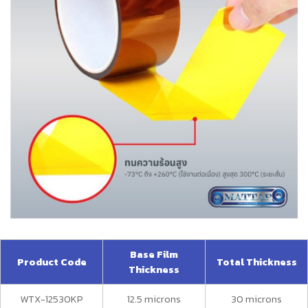
Base Film
Product Code
Total Thickness
Thickness
WTX-12530KP
12.5 microns
30 microns