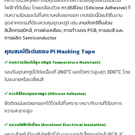
Film) เป็นวัสดุหลัก ซึ่งมีคุณสมบัติทนความร้อนสูงและเป็นฉนวน
ไฟฟ้าที่ดีเยี่ยม โดยเคลือบด้วย
กาวซิลิโคน (Silicone Adhesive)
ที่
ทนความร้อนและไม่ทิ้งคราบหลังลอกออก เทปชนิดนี้นิยมใช้ในงาน
อุตสาหกรรมที่ต้องควบคุมอุณหภูมิ เช่น
งานบัดกรีชิ้นส่วน
อิเล็กทรอนิกส์, การพ่นเคลือบ, การทำวงจร PCB, การอบสี และ
การผลิต Semiconductor
คุณสมบัติเด่นของ Pi Masking Tape
✅ ทนความร้อนได้สูง (High Temperature Resistant)
รองรับอุณหภูมิได้ต่อเนื่องที่
260°C
และชั่วคราวสูงสุด
300°C
โดย
ไม่ละลายหรือเปลี่ยนสี
✅ กาวซิลิโคนคุณภาพสูง (Silicone Adhesive)
ยึดติดแน่นแต่ลอกออกได้โดยไม่ทิ้งคราบ เหมาะกับงานที่ต้องการ
ความสะอาดสูง
✅ ฉนวนไฟฟ้าดีเยี่ยม (Excellent Electrical Insulation)
เหมาะสำหรับป้องกันไฟฟ้ารั่วในงานวงจรอิเล็กทรอนิกส์ (PCB, IC,