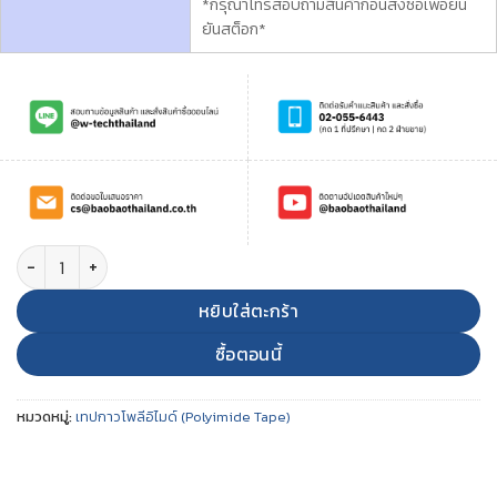
*กรุณาโทรสอบถามสินค้าก่อนสั่งซื้อเพื่อยืน
ยันสต็อก*
จำนวน Pi Masking Tape เทปมาส์กกิ้งโพลีอิไมด์ ชิ้น
หยิบใส่ตะกร้า
ซื้อตอนนี้
หมวดหมู่:
เทปกาวโพลีอิไมด์ (Polyimide Tape)