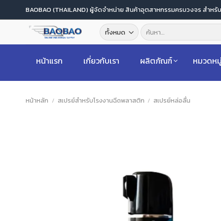
ข้าม
BAOBAO (THAILAND) ผู้จัดจำหน่าย สินค้าอุตสาหกรรมครบวงจร สำหร
ไป
ค้นหา:
ยัง
เนื้อหา
หน้าแรก
เกี่ยวกับเรา
ผลิตภัณฑ์
หมวดหมู
หน้าหลัก
/
สเปรย์สำหรับโรงงานฉีดพลาสติก
/
สเปรย์หล่อลื่น